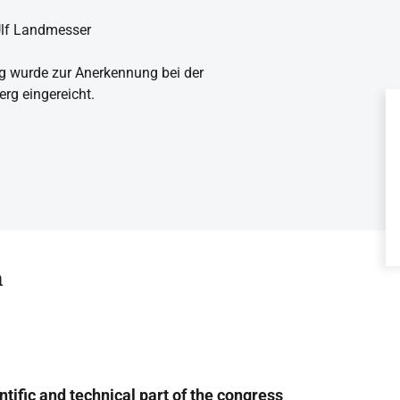
Ulf Landmesser
g wurde zur Anerkennung bei der
g eingereicht.
n
ntific and technical part of the congress