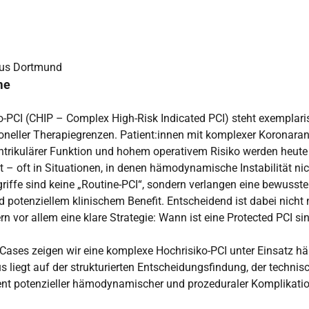
aus Dortmund
me
o-PCI (CHIP – Complex High-Risk Indicated PCI) steht exemplar
oneller Therapiegrenzen. Patient:innen mit komplexer Koronara
entrikulärer Funktion und hohem operativem Risiko werden heu
lt – oft in Situationen, in denen hämodynamische Instabilität n
griffe sind keine „Routine-PCI“, sondern verlangen eine bewus
 potenziellem klinischem Benefit. Entscheidend ist dabei nicht 
rn vor allem eine klare Strategie: Wann ist eine Protected PCI s
Cases zeigen wir eine komplexe Hochrisiko-PCI unter Einsatz
s liegt auf der strukturierten Entscheidungsfindung, der techn
t potenzieller hämodynamischer und prozeduraler Komplikati