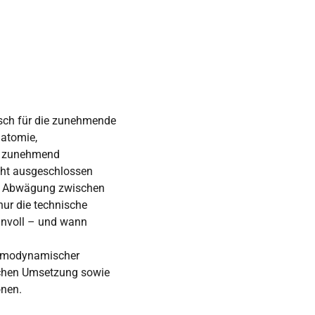
isch für die zunehmende
natomie,
te zunehmend
icht ausgeschlossen
ste Abwägung zwischen
nur die technische
innvoll – und wann
 hämodynamischer
ischen Umsetzung sowie
onen.