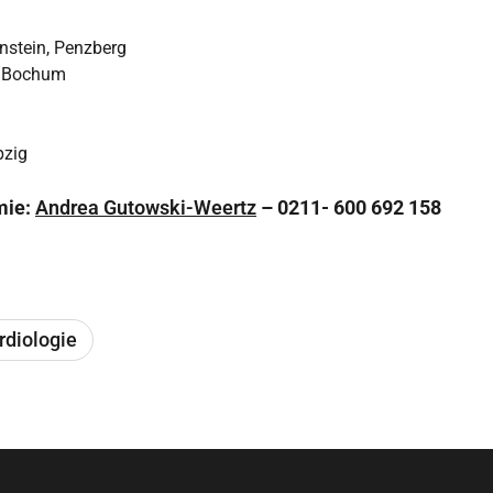
nstein, Penzberg
t, Bochum
pzig
mie:
Andrea Gutowski-Weertz
– 0211- 600 692 158
rdiologie