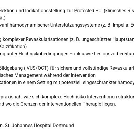
lektion und Indikationsstellung zur Protected PCI (klinisches Ris
ät)
wahl hämodynamischer Unterstützungssysteme (z. B. Impella, 
g komplexer Revaskularisationen (z. B. ungeschützter Hauptst
alzifikation)
g unter Hochrisikobedingungen – inklusive Lesionsvorbereitung
 Bildgebung (IVUS/OCT) für sichere und vollständige Revaskulari
sches Management während der Intervention
tionen in einem Setting mit potenziell eingeschränkter hämo
 praxisnah, wie sich komplexe Hochrisiko-Interventionen struktur
d wo die Grenzen der interventionellen Therapie liegen.
nn, St. Johannes Hospital Dortmund