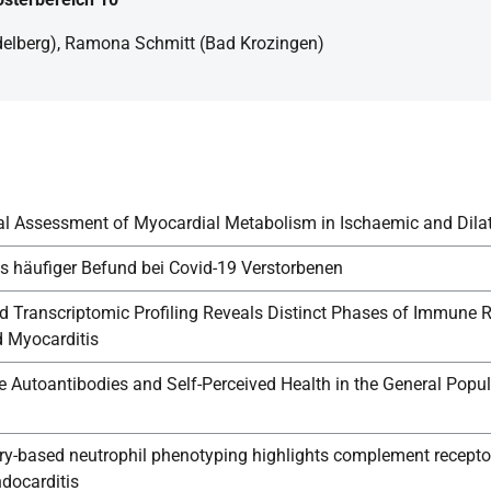
idelberg), Ramona Schmitt (Bad Krozingen)
l Assessment of Myocardial Metabolism in Ischaemic and Dil
als häufiger Befund bei Covid-19 Verstorbenen
 Transcriptomic Profiling Reveals Distinct Phases of Immune R
 Myocarditis
e Autoantibodies and Self-Perceived Health in the General Popu
y-based neutrophil phenotyping highlights complement receptor
ndocarditis