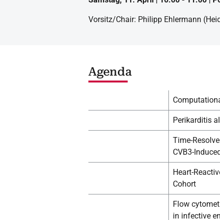
Vorsitz/Chair: Philipp Ehlermann (He
Agenda
Computationa
Perikarditis 
Time-Resolved
CVB3-Induced
Heart-Reactiv
Cohort
Flow cytometr
in infective e