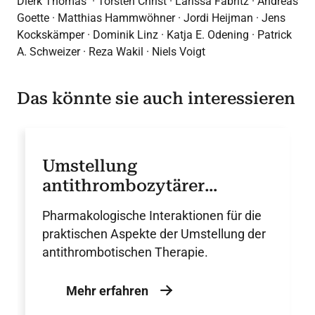
Dierk Thomas · Torsten Christ · Larissa Fabritz · Andreas
Goette · Matthias Hammwöhner · Jordi Heijman · Jens
Kockskämper · Dominik Linz · Katja E. Odening · Patrick
A. Schweizer · Reza Wakil · Niels Voigt
Das könnte sie auch interessieren
Umstellung
antithrombozytärer
Therapien: Interaktionen
Pharmakologische Interaktionen für die
und praktische
praktischen Aspekte der Umstellung der
Durchführung – DGK
antithrombotischen Therapie.
Empfehlung
Mehr erfahren