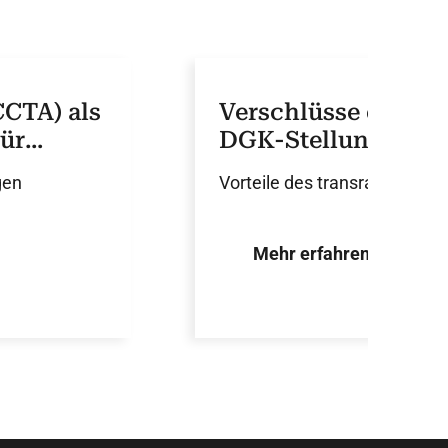
CCTA) als
Verschlüsse der Art
Für
DGK-Stellungnah
 ist zu
gen
Vorteile des transradialen Z
Mehr erfahren