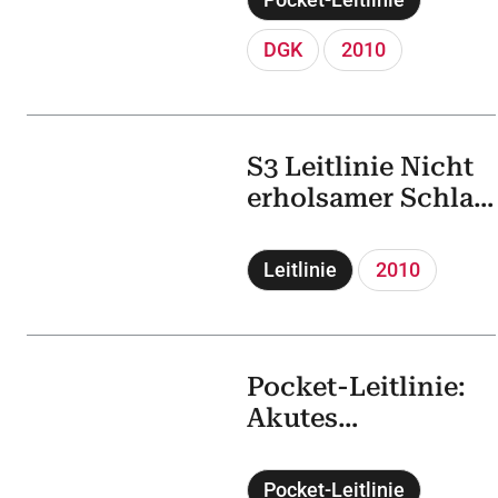
DGK
2010
S3 Leitlinie Nicht
erholsamer Schlaf
/ Schlafstörungen
Leitlinie
2010
Pocket-Leitlinie:
Akutes
Koronarsyndrom
mit persistierender
Pocket-Leitlinie