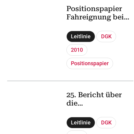
Positionspapier
Fahreignung bei
kardiovaskulären
Erkrankungen
Leitlinie
DGK
2010
Positionspapier
25. Bericht über
die
Leistungszahlen
der
Leitlinie
DGK
Herzkatheterlabor