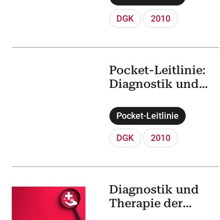
ST-
Streckenhebung
DGK
2010
(STEMI)
Pocket-Leitlinie:
Diagnostik und
Therapie der
pulmonalen
Pocket-Leitlinie
Hypertonie
DGK
2010
Diagnostik und
Therapie der
pulmonalen