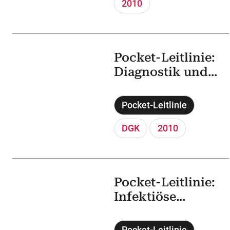
e in der
2010
Bundesrepublik
Deutschland
Pocket-Leitlinie:
Diagnostik und
Therapie von
Synkopen (2009)
Pocket-Leitlinie
DGK
2010
Pocket-Leitlinie:
Infektiöse
Endokarditis
(2009)
Pocket-Leitlinie