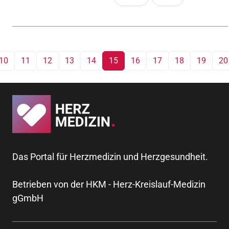
breiten Auswahl an zur
Verfügung stehender
Medikamente erscheint es
notwendig, diesem
Teilbereich der STEMI-
10
11
12
13
14
15
16
17
18
19
20
Behandlung besonderes
Augenmerk zu verleihen.
Das Portal für Herzmedizin und Herzgesundheit.
Betrieben von der HKM - Herz-Kreislauf-Medizin
gGmbH