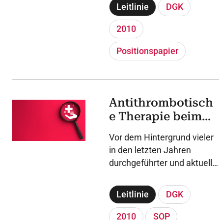
antithrombotischer
Leitlinie
DGK
Therapie (Antikoagulation
oder
2010
Plättchenfunktionshemmer)
Positionspapier
das periprozedurale
Management (Bridging)
unter Berücksichtigung des
thromboembolischen
Antithrombotisch
Risikos und der Blu-
e Therapie beim
tungsgefahr geplant
werden.
ST-
Vor dem Hintergrund vieler
Streckenhebungsi
in den letzten Jahren
nfarkt
durchgeführter und aktuell
laufender Studien zur
Thematik der
Leitlinie
DGK
Antiaggregation und
Antikoagulation sowie einer
2010
SOP