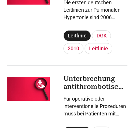
Die ersten deutschen
Hypertonie
Leitlinien zur Pulmonalen
Hypertonie sind 2006
erschienen.
Leitlinie
DGK
2010
Leitlinie
Unterbrechung
antithrombotische
r Behandlung
Für operative oder
(Bridging) bei
interventionelle Prozeduren
kardialen
muss bei Patienten mit
Erkrankungen
kardialen Erkrankungen und