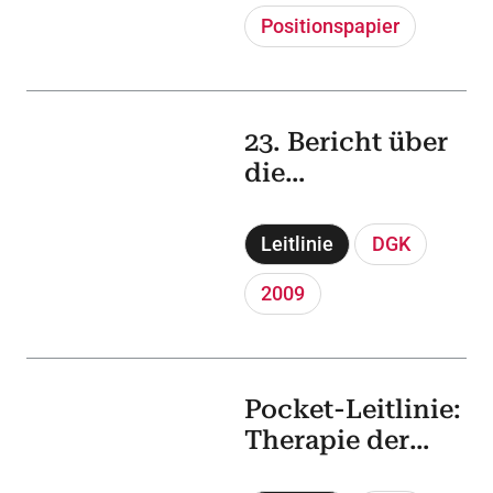
Positionspapier
23. Bericht über
die
Leistungszahlen
der
Leitlinie
DGK
Herzkatheterlab
ore in der
2009
Bundesrepublik
Deutschland
Pocket-Leitlinie:
Therapie der
chronischen