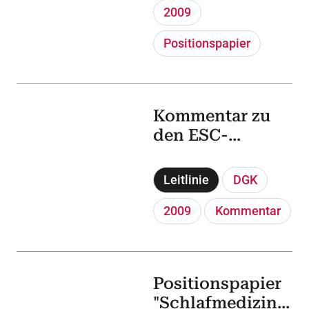
Anwendung
2009
Positionspapier
Kommentar zu
den ESC-
Leitlinien
"Guidelines on
Leitlinie
DGK
Diagnosis and
Management of
2009
Kommentar
Acute
Pulmonary
Embolism"
Positionspapier
"Schlafmedizin