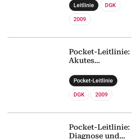
und akuten
Leitlinie
DGK
Herzinsuffizienz
(2009)
2009
Pocket-Leitlinie:
Akutes
Koronarsyndrom
ohne ST-Hebung
Pocket-Leitlinie
(NSTE-ACS)
(2009)
DGK
2009
Pocket-Leitlinie:
Diagnose und