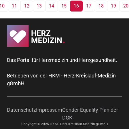
10
11
12
13
14
15
16
17
18
19
20
Das Portal für Herzmedizin und Herzgesundheit.
Betrieben von der HKM - Herz-Kreislauf-Medizin
gGmbH
Datenschutz
Impressum
Gender Equality Plan der
DGK
Copyright © 2026 HKM - Herz-Kreislauf-Medizin gGmbH