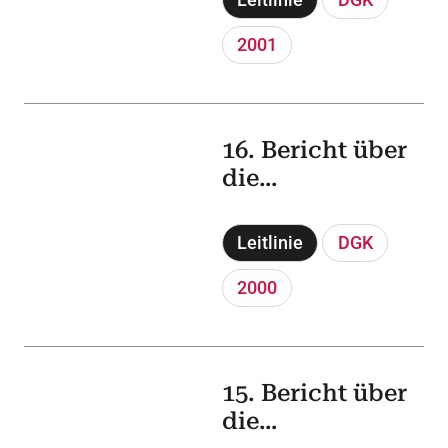
Herzkatheterlab
ors in der
2001
Bundesrepublik
Deutschland
16. Bericht über
die
Leistungszahlen
der
Leitlinie
DGK
Herzkatheterlab
ors in der
2000
Bundesrepublik
Deutschland
15. Bericht über
die