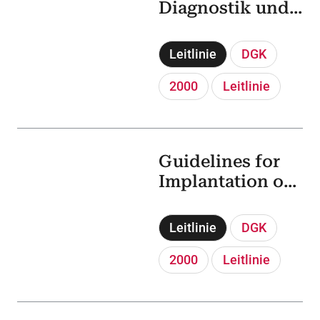
Diagnostik und
Therapie des
akuten
Leitlinie
DGK
Herzinfarkts in
der
2000
Leitlinie
Prähospitalphas
e
Guidelines for
Implantation of
Automatic
Cardioverters/De
Leitlinie
DGK
fibrillators
2000
Leitlinie