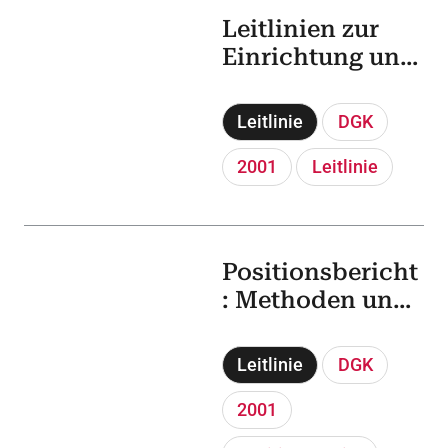
Leitlinien zur
Einrichtung und
zum Betreiben
von
Leitlinie
DGK
Herzkatheterräu
men (1.
2001
Leitlinie
Neufassung)
Positionsbericht
: Methoden und
klinische
Anwendung der
Leitlinie
DGK
Nuklearkardiolo
gie
2001