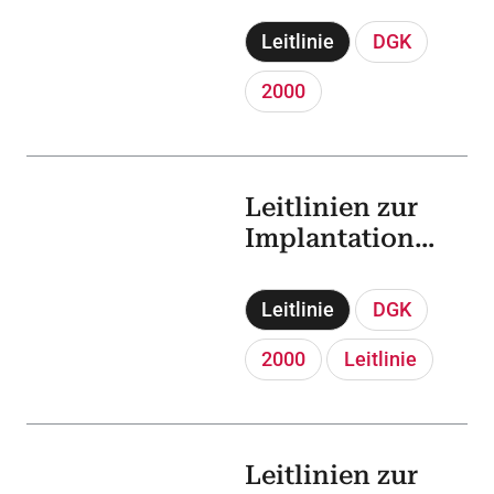
Leistungszahlen
der
Leitlinie
DGK
Herzkatheterlab
ors in der
2000
Bundesrepublik
Deutschland
Leitlinien zur
Implantation
von
Defibrillatoren
Leitlinie
DGK
2000
Leitlinie
Leitlinien zur