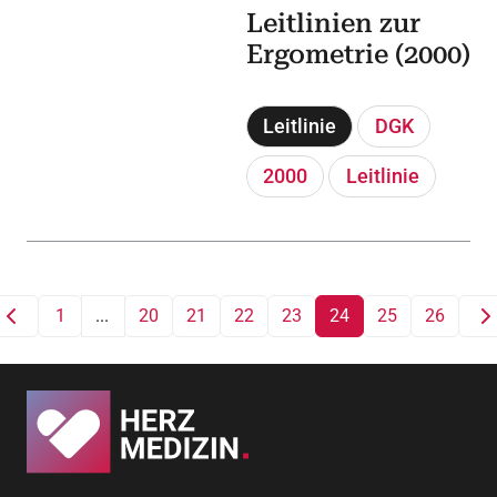
Leitlinien zur
Ergometrie (2000)
Leitlinie
DGK
2000
Leitlinie
1
...
20
21
22
23
24
25
26