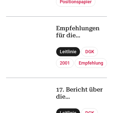
Positionspapier
Empfehlungen
für die
Qualifikation in
kardiovaskulärer
Leitlinie
DGK
Magnetresonanz
tomographie
2001
Empfehlung
17. Bericht über
die
Leistungszahlen
der
Leitlinie
DGK