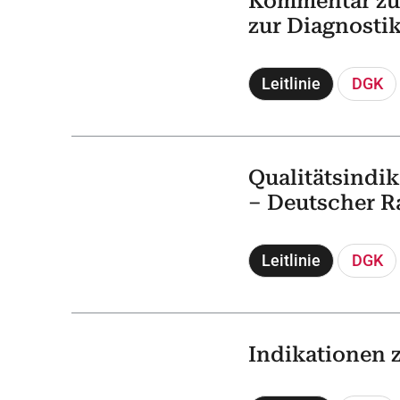
Kommentar zu 
zur Diagnosti
Leitlinie
DGK
Qualitätsindik
– Deutscher R
Leitlinie
DGK
Indikationen 