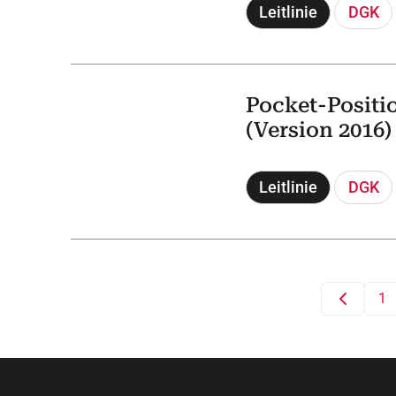
Leitlinie
DGK
Pocket-Positi
(Version 2016)
Leitlinie
DGK
1