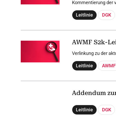
Kommentierung der v
Leitlinie
DGK
AWMF S2k-Leit
Verlinkung zu der akt
Leitlinie
AWMF
Addendum zum
Leitlinie
DGK