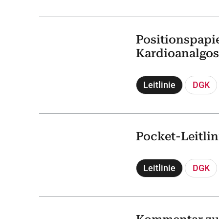
Positionspapie
Kardioanalgo
Leitlinie
DGK
Pocket-Leitli
Leitlinie
DGK