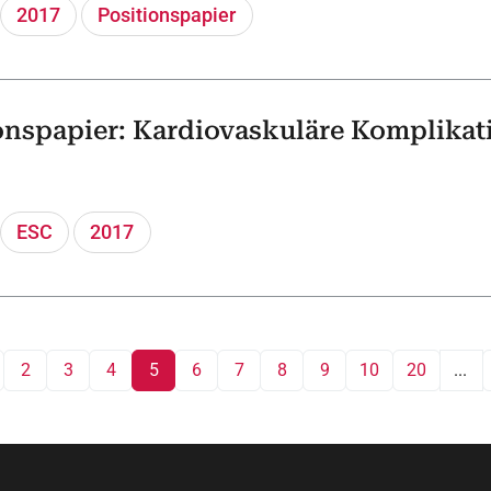
2017
Positionspapier
onspapier: Kardiovaskuläre Komplika
ESC
2017
2
3
4
5
6
7
8
9
10
20
...