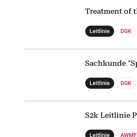
Treatment of 
Leitlinie
DGK
Sachkunde "Sp
Leitlinie
DGK
S2k Leitlinie 
Leitlinie
AWMF