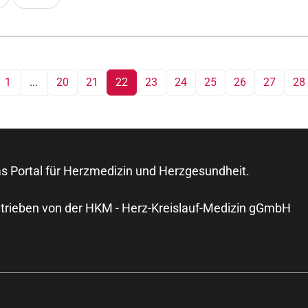
1
...
20
21
22
23
24
25
26
27
28
s Portal für Herzmedizin und Herzgesundheit.
trieben von der HKM - Herz-Kreislauf-Medizin gGmbH