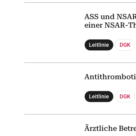
ASS und NSAR 
einer NSAR-Th
Leitlinie
DGK
Antithromboti
Leitlinie
DGK
Ärztliche Bet