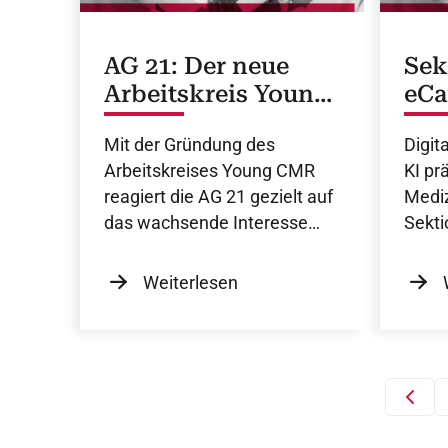
AG 21: Der neue
Sek
Arbeitskreis Young
eCa
CMR
DGK
Mit der Gründung des
Digit
Wa
Arbeitskreises Young CMR
KI pr
reagiert die AG 21 gezielt auf
Mediz
das wachsende Interesse
Sekti
junger Kardiologinnen und
Deuts
Kardiologen an der kardialen
Kardi
Weiterlesen
Magnetresonanztomographie
(CMR).