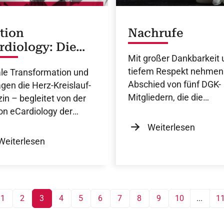
Nachrufe
tion
rdiology: Die
Mit großer Dankbarkeit 
 im digitalen
tiefem Respekt nehmen
ale Transformation und
ndel
Abschied von fünf DGK-
ägen die Herz-Kreislauf-
Mitgliedern, die die
in – begleitet von der
Fachgesellschaft beson
on eCardiology der
geprägt haben.
che Gesellschaft für
Weiterlesen
ologie.
Weiterlesen
1
2
3
4
5
6
7
8
9
10
...
1