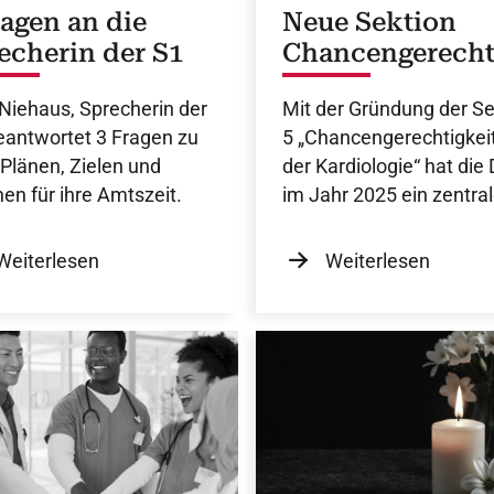
ragen an die
Neue Sektion
echerin der S1
Chancengerecht
eit
 Niehaus, Sprecherin der
Mit der Gründung der Se
eantwortet 3 Fragen zu
5 „Chancengerechtigkeit
 Plänen, Zielen und
der Kardiologie“ hat die
nen für ihre Amtszeit.
im Jahr 2025 ein zentra
Zukunftsthema dauerha
verankert.
Weiterlesen
Weiterlesen