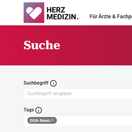
Für Ärzte & Fachp
Suche
Suchbegriff
Tags
DGK-News