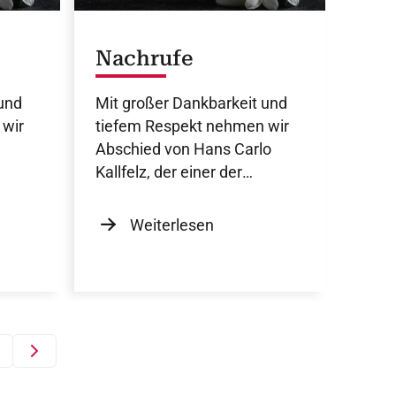
Nachrufe
und
Mit großer Dankbarkeit und
 wir
tiefem Respekt nehmen wir
Abschied von Hans Carlo
Kallfelz, der einer der
ders
prägendsten Wegbereiter der
Kinderkardiologie in
Weiterlesen
Deutschland war.
1