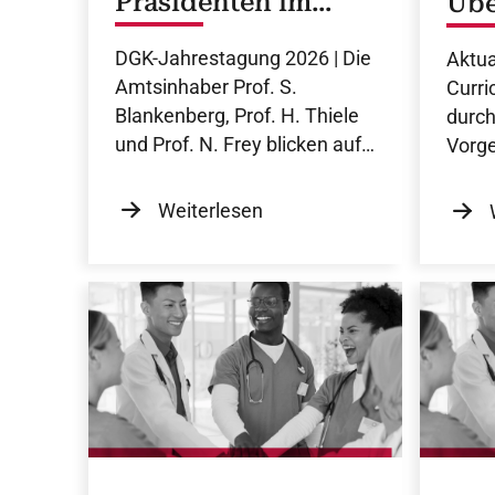
Präsidenten im
Übe
Gespräch
Cur
DGK-Jahrestagung 2026 | Die
Aktua
Kar
Amtsinhaber Prof. S.
Curri
Blankenberg, Prof. H. Thiele
durch
und Prof. N. Frey blicken auf
Vorge
aktuelle Entwicklungen in der
Baue
DGK.
Weiterlesen