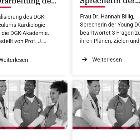
Sprecherin der
rarbeitung des
Young DGK
riculums
Frau Dr. Hannah Billig,
lisierung des DGK-
diologie
Sprecherin der Young D
culums Kardiologie
beantwortet 3 Fragen z
 die DGK-Akademie.
ihren Plänen, Zielen und
stellt von Prof. J.
Visionen für ihre Amtsze
rsachs.
Weiterlesen
Weiterlesen