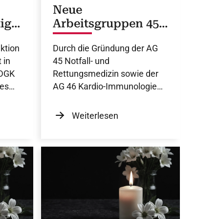
Neue
igk
Arbeitsgruppen 45
und 46
ktion
Durch die Gründung der AG
 in
45 Notfall- und
 DGK
Rettungsmedizin sowie der
les
AG 46 Kardio-Immunologie
ft
können zentrale
Zukunftsthemen
Weiterlesen
interdisziplinär, translational
und praxisnah
weitergebracht werden.