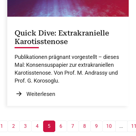
Quick Dive: Extrakranielle
Karotisstenose
Publikationen prägnant vorgestellt – dieses
Mal: Konsensuspapier zur extrakraniellen
Karotisstenose. Von Prof. M. Andrassy und
Prof. G. Korosoglu.
Weiterlesen
1
2
3
4
5
6
7
8
9
10
...
1