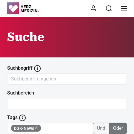
Suche
Suchbegriff
Suchbereich
Tags
Und
Oder
DGK-News