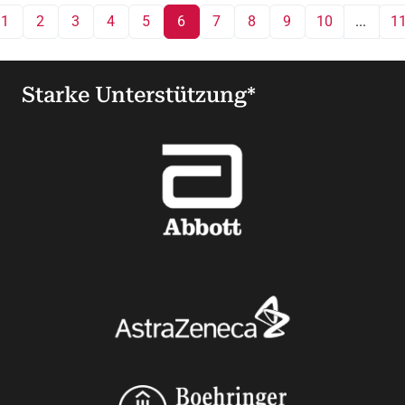
1
2
3
4
5
6
7
8
9
10
...
1
Starke Unterstützung*