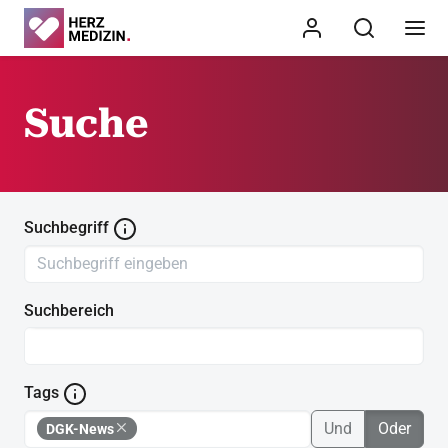
Suche
Suchbegriff
Suchbereich
Tags
Und
Oder
DGK-News