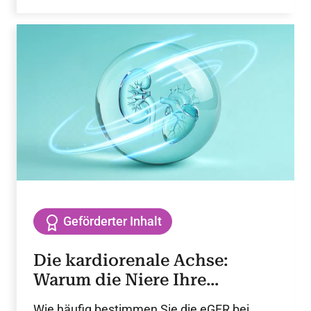
einschließlich koronarer Herzkrankheit
(KHK), Myokardinfarkt und Bypass-
Operation.
Geförderter Inhalt
Die kardiorenale Achse:
Warum die Niere Ihre
Aufmerksamkeit braucht
Wie häufig bestimmen Sie die eGFR bei