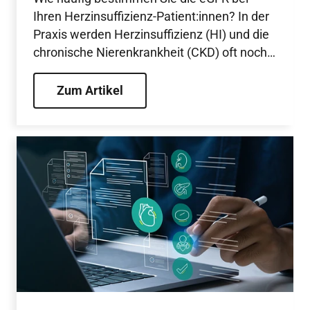
Ihren Herzinsuffizienz-Patient:innen? In der
Praxis werden Herzinsuffizienz (HI) und die
chronische Nierenkrankheit (CKD) oft noch
als getrennte Krankheitsbilder therapiert.
Doch die Pathophysiologie zeigt: Herz und
Zum Artikel
Niere agieren als kardiorenales System.
Daten zeigen eindrucksvoll, dass eine
frühzeitige, ganzheitliche Therapie mit
SGLT2-Hemmern nicht nur die
kardiovaskuläre Mortalität oder
Hospitalisierungen aufgrund von HI
signifikant senken kann, sondern auch die
Progression der CKD effektiv verlangsamt.