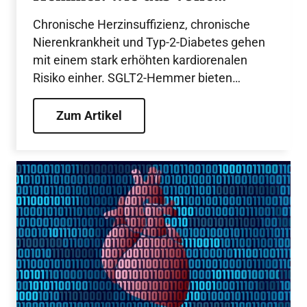
Potenzial nutzen?
Chronische Herzinsuffizienz, chronische
Nierenkrankheit und Typ-2-Diabetes gehen
mit einem stark erhöhten kardiorenalen
Risiko einher. SGLT2-Hemmer bieten
betroffenen Patientinnen und Patienten
einen breiten kardiorenal-metabolischen
Zum Artikel
Schutz und sind fest in den aktuellen
Leitlinien verankert. Umso überraschender
ist, dass ihr Potenzial in der Versorgung
bisher kaum ausgeschöpft wird.