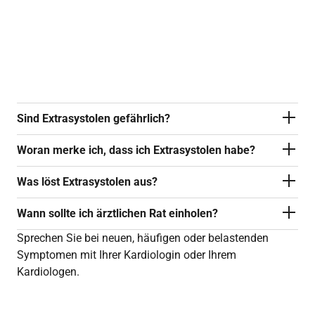
Herzstolpern beschreibt meist Extrasystolen –
also zusätzliche Herzschläge. Oft folgt eine
kleine Pause, die sich wie ein „Aussetzer“
anfühlt.
Sind Extrasystolen gefährlich?
Woran merke ich, dass ich Extrasystolen habe?
Was löst Extrasystolen aus?
Wann sollte ich ärztlichen Rat einholen?
Sprechen Sie bei neuen, häufigen oder belastenden
Symptomen mit Ihrer Kardiologin oder Ihrem
Kardiologen.