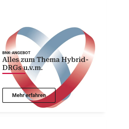
BNK-ANGEBOT
Alles zum Thema Hybrid-
DRGs u.v.m.
Mehr erfahren