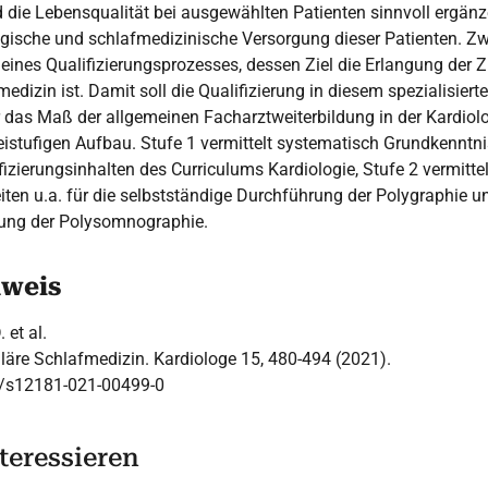
nd die Lebensqualität bei ausgewählten Patienten sinnvoll ergänz
logische und schlafmedizinische Versorgung dieser Patienten. Z
eines Qualifizierungsprozesses, dessen Ziel die Erlangung der Z
dizin ist. Damit soll die Qualifizierung in diesem spezialisiert
 das Maß der allgemeinen Facharztweiterbildung in der Kardiol
eistufigen Aufbau. Stufe 1 vermittelt systematisch Grundkenntni
izierungsinhalten des Curriculums Kardiologie, Stufe 2 vermitt
ten u.a. für die selbstständige Durchführung der Polygraphie und
rung der Polysomnographie.
hweis
. et al.
läre Schlafmedizin. Kardiologe 15, 480-494 (2021).
7/s12181-021-00499-0
teressieren