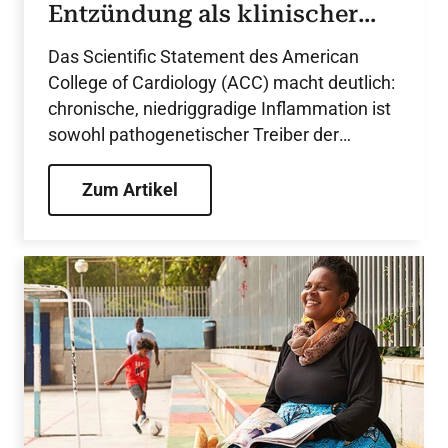
Entzündung als klinischer
Entscheidungsfaktor in der
Das Scientific Statement des American
Kardiologie
College of Cardiology (ACC) macht deutlich:
chronische, niedriggradige Inflammation ist
sowohl pathogenetischer Treiber der
Atherosklerose, als auch ein wichtiger,
klinisch nutzbarer Risikofaktor, der
Zum Artikel
Diagnostik und Therapie in der Primär und
Sekundärprävention verändern sollte.