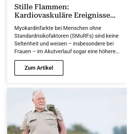
Stille Flammen:
Kardiovaskuläre Ereignisse
durch Inflammation trotz
Myokardinfarkte bei Menschen ohne
fehlender klassischer
Standardrisikofaktoren (SMuRFs) sind keine
Risikofaktoren
Seltenheit und weisen – insbesondere bei
Frauen – im Akutverlauf sogar eine höhere
Mortalität auf. Die kürzlich erschienene
Fachpublikation „SMuRF less but inflamed“
Zum Artikel
beschreibt Patientinnen ohne klassische
Risikofaktoren, deren Risiko durch erhöhte
hsCRP Werte (hochsensitives C reaktives
Protein) aber deutlich sichtbar wird.