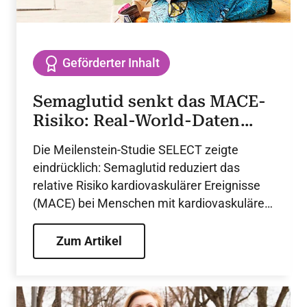
Geförderter Inhalt
Semaglutid senkt das MACE-
Risiko: Real-World-Daten
bestätigen die
Die Meilenstein-Studie SELECT zeigte
Studienergebnisse
eindrücklich: Semaglutid reduziert das
relative Risiko kardiovaskulärer Ereignisse
(MACE) bei Menschen mit kardiovaskulärer
Vorerkrankung und Übergewicht oder
Adipositas – aber ohne Diabetes. Die
Zum Artikel
Beobachtungsstudie SCORE liefert nun
Real-World-Daten zu über 27.000
Patient:innen der Hochrisikopopulation