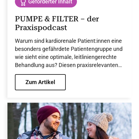
Geförderter Inhalt
PUMPE & FILTER – der
Praxispodcast
Warum sind kardiorenale Patient:innen eine
besonders gefährdete Patientengruppe und
wie sieht eine optimale, leitliniengerechte
Behandlung aus? Diesen praxisrelevanten
Fragen geht die Podcastreihe PUMPE &
FILTER mit Expert:innen verschiedener
Zum Artikel
Fachrichtungen auf den Grund –
interdisziplinär, fachlich fundiert und mit
einer Prise Humor.