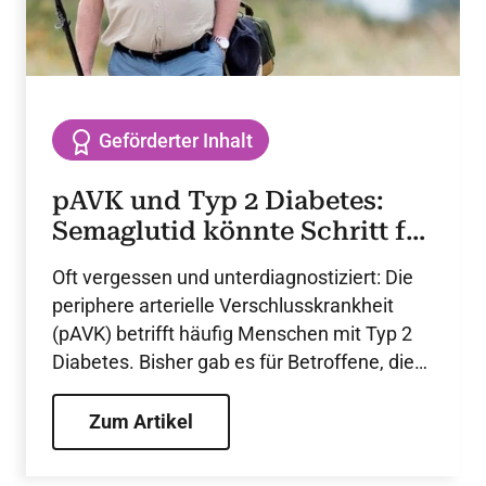
Geförderter Inhalt
pAVK und Typ 2 Diabetes:
Semaglutid könnte Schritt für
Schritt die Lebensqualität
Oft vergessen und unterdiagnostiziert: Die
steigern
periphere arterielle Verschlusskrankheit
(pAVK) betrifft häufig Menschen mit Typ 2
Diabetes. Bisher gab es für Betroffene, die
oft selbst kleine Gehstrecken kaum
bewältigen können, nur wenige
Zum Artikel
Therapieoptionen. Vielversprechende
Ergebnisse lieferte nun STRIDE – die erste