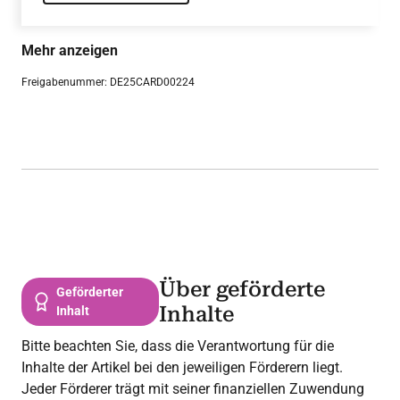
vorzeitig zu versterben.1-6 Doch obwohl die
negativen Konsequenzen für die Gesundheit
bekannt sind, erhält nur jeder Dritte die
Mehr anzeigen
Diagnose Adipositas7 und noch weniger
Freigabenummer: DE25CARD00224
eine leitlinien-gerechte Therapie.
Über geförderte
Geförderter
Inhalte
Inhalt
Bitte beachten Sie, dass die Verantwortung für die
Inhalte der Artikel bei den jeweiligen Förderern liegt.
Jeder Förderer trägt mit seiner finanziellen Zuwendung