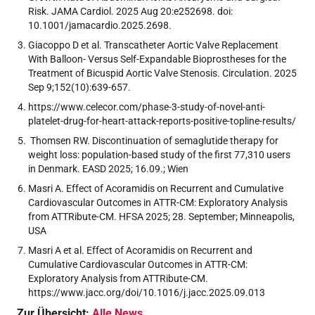
Risk. JAMA Cardiol. 2025 Aug 20:e252698. doi:
10.1001/jamacardio.2025.2698.
Giacoppo D et al. Transcatheter Aortic Valve Replacement
With Balloon- Versus Self-Expandable Bioprostheses for the
Treatment of Bicuspid Aortic Valve Stenosis. Circulation. 2025
Sep 9;152(10):639-657.
https://www.celecor.com/phase-3-study-of-novel-anti-
platelet-drug-for-heart-attack-reports-positive-topline-results/
Thomsen RW. Discontinuation of semaglutide therapy for
weight loss: population-based study of the first 77,310 users
in Denmark. EASD 2025; 16.09.; Wien
Masri A. Effect of Acoramidis on Recurrent and Cumulative
Cardiovascular Outcomes in ATTR-CM: Exploratory Analysis
from ATTRibute-CM. HFSA 2025; 28. September; Minneapolis,
USA
Masri A et al. Effect of Acoramidis on Recurrent and
Cumulative Cardiovascular Outcomes in ATTR-CM:
Exploratory Analysis from ATTRibute-CM.
https://www.jacc.org/doi/10.1016/j.jacc.2025.09.013
Zur Übersicht:
Alle News