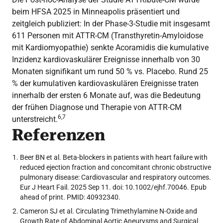
beim HFSA 2025 in Minneapolis präsentiert und
zeitgleich publiziert: In der Phase-3-Studie mit insgesamt
611 Personen mit ATTR-CM (Transthyretin-Amyloidose
mit Kardiomyopathie) senkte Acoramidis die kumulative
Inzidenz kardiovaskulärer Ereignisse innerhalb von 30
Monaten signifikant um rund 50 % vs. Placebo. Rund 25
% der kumulativen kardiovaskulären Ereignisse traten
innerhalb der ersten 6 Monate auf, was die Bedeutung
der frühen Diagnose und Therapie von ATTR-CM
6,7
unterstreicht.
Referenzen
Beer BN et al. Beta-blockers in patients with heart failure with
reduced ejection fraction and concomitant chronic obstructive
pulmonary disease: Cardiovascular and respiratory outcomes.
Eur J Heart Fail. 2025 Sep 11. doi: 10.1002/ejhf.70046. Epub
ahead of print. PMID: 40932340.
Cameron SJ et al. Circulating Trimethylamine N-Oxide and
Growth Rate of Abdominal Aortic Aneurysms and Surgical