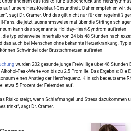
igt unter anderem das Risiko für Bluthochdruck und Herzrhythmu
ss auf unsere Herz-Kreislauf-Gesundheit. Daher empfehlen wir,
ten“, sagt Dr. Cramer. Und das gilt nicht nur für den regelmäßi
ll-Fans, die jetzt ‚ausnahmsweise mal über die Stränge schlagen
nsum kann das sogenannte Holiday-Heart-Syndrom auftreten –
 die typischerweise innerhalb von 24 bis 48 Stunden nach ex
 das auch bei Menschen ohne bekannte Herzerkrankung. Typi
h können Schwindel oder Brustschmerzen auftreten.
suchung
wurden 202 gesunde junge Freiwillige über 48 Stunden
 Alkohol-Peak-Werte von bis zu 2,5 Promille. Das Ergebnis: Die 
nsum einen Anstieg der Herzfrequenz. Klinisch bedeutsame 
ei etwa 5 Prozent der Feiernden auf.
: Das Risiko steigt, wenn Schlafmangel und Stress dazukommen
s trinkt“, sagt Dr. Cramer.