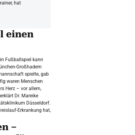
ainer, hat
l einen
ein Fußballspiel kann
 München-Großhadern
mannschaft spielte, gab
äufig waren Menschen
rs Herz – vor allem,
rklärt Dr. Mareike
ätsklinikum Düsseldorf.
reislauf-Erkrankung hat,
en –