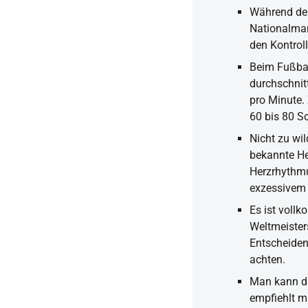
Während der
Nationalman
den Kontrol
Beim Fußbal
durchschnit
pro Minute.
60 bis 80 S
Nicht zu wi
bekannte He
Herzrhythmu
exzessivem 
Es ist voll
Weltmeisters
Entscheiden
achten.
Man kann di
empfiehlt m