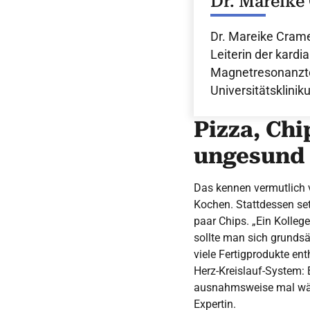
Dr. Mareike
Dr. Mareike Crame
Leiterin der kardi
Magnetresonanzt
Universitätsklinik
Pizza, Chi
ungesund i
Das kennen vermutlich v
Kochen. Stattdessen set
paar Chips. „Ein Kolleg
sollte man sich grundsät
viele Fertigprodukte ent
Herz-Kreislauf-System: 
ausnahmsweise mal währ
Expertin.