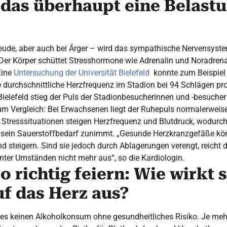
 das überhaupt eine Belastu
eude, aber auch bei Ärger – wird das sympathische Nervensystem a
 Der Körper schüttet Stresshormone wie Adrenalin und Noradren
Eine
Untersuchung der Universität Bielefeld
konnte zum Beispiel
e durchschnittliche Herzfrequenz im Stadion bei 94 Schlägen p
Bielefeld stieg der Puls der Stadionbesucherinnen und -besucher
um Vergleich: Bei Erwachsenen liegt der Ruhepuls normalerweise
n Stresssituationen steigen Herzfrequenz und Blutdruck, wodurc
d sein Sauerstoffbedarf zunimmt. „Gesunde Herzkranzgefäße kö
d steigern. Sind sie jedoch durch Ablagerungen verengt, reicht d
nter Umständen nicht mehr aus“, so die Kardiologin.
o richtig feiern: Wie wirkt 
uf das Herz aus?
 es keinen Alkoholkonsum ohne gesundheitliches Risiko. Je meh