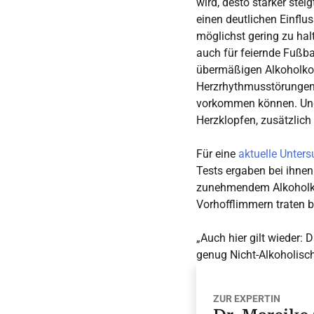
wird, desto stärker ste
einen deutlichen Einflu
möglichst gering zu hal
auch für feiernde Fußba
übermäßigen Alkoholko
Herzrhythmusstörungen,
vorkommen können. Und
Herzklopfen, zusätzlic
Für eine
aktuelle Unter
Tests ergaben bei ihnen
zunehmendem Alkoholko
Vorhofflimmern traten b
„Auch hier gilt wieder
genug Nicht-Alkoholische
ZUR EXPERTIN