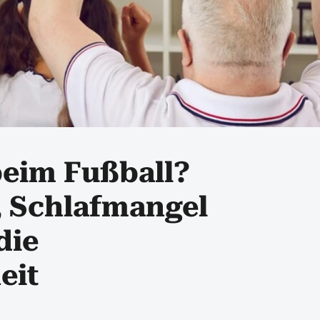
beim Fußball?
, Schlafmangel
die
eit