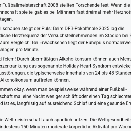
 Fußballmeisterschaft 2008 stellten Forschende fest: Wenn die
nschaft spielte, gab es bei Männern fast dreimal mehr Herznotf
ltagen.
lschauen steigt der Puls: Beim DFB-Pokalfinale 2025 lag die
tliche Herzfrequenz der Versuchsteilnehmenden im Stadion bei
 Zum Vergleich: Bei Erwachsenen liegt der Ruhepuls normalerwe
chlägen pro Minute.
ld feiern! Durch übermäßigen Alkoholkonsum können auch Men
rzerkrankung das sogenannte Holiday-Heart-Syndrom entwickel
sstörungen, die typischerweise innerhalb von 24 bis 48 Stunde
Alkoholkonsum auftreten können.
kommen okay, wenn man beispielsweise während einer Fußball-
chaft mal eine Nacht weniger schläft oder einen Tag schlechter 
d ist es, langfristig auf ausreichend Schlaf und eine gesunde E
e Weltmeisterschaft auch sportlich nutzen: Die Weltgesundhe
indestens 150 Minuten moderate körperliche Aktivität pro Woch