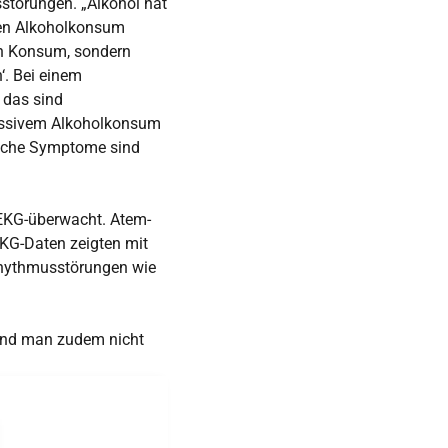
sstörungen. „Alkohol hat
 den Alkoholkonsum
gen Konsum, sondern
‘. Bei einem
 das sind
zessivem Alkoholkonsum
sche Symptome sind
 EKG-überwacht. Atem-
EKG-Daten zeigten mit
Rhythmusstörungen wie
 und man zudem nicht