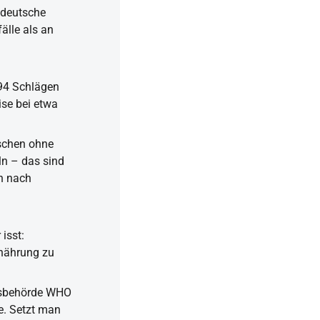
 deutsche
älle als an
 94 Schlägen
ise bei etwa
schen ohne
n – das sind
n nach
isst:
rnährung zu
itsbehörde WHO
e. Setzt man