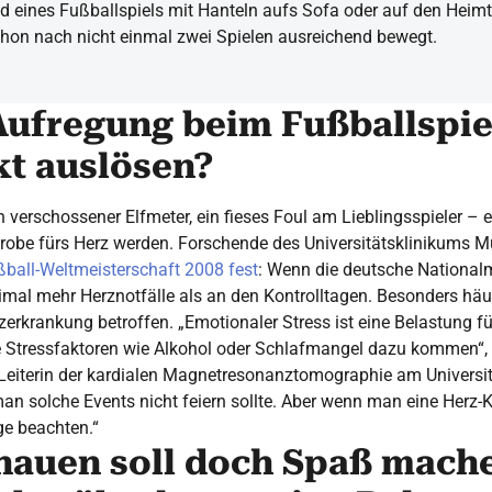
d eines Fußballspiels mit Hanteln aufs Sofa oder auf den Heimtr
hon nach nicht einmal zwei Spielen ausreichend bewegt.
Aufregung beim Fußballspie
kt auslösen?
n verschossener Elfmeter, ein fieses Foul am Lieblingsspieler – 
probe fürs Herz werden. Forschende des Universitätsklinikums
ßball-Weltmeisterschaft 2008 fest
: Wenn die deutsche National
eimal mehr Herznotfälle als an den Kontrolltagen. Besonders h
zerkrankung betroffen. „Emotionaler Stress ist eine Belastung fü
Stressfaktoren wie Alkohol oder Schlafmangel dazu kommen“, e
 Leiterin der kardialen Magnetresonanztomographie am Universit
man solche Events nicht feiern sollte. Aber wenn man eine Herz-K
ge beachten.“
hauen soll doch Spaß mach