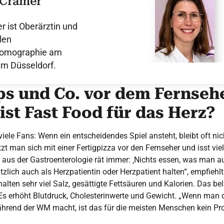
 Cramer
r ist Oberärztin und
alen
omographie am
um Düsseldorf.
ps und Co. vor dem Fernseh
st Fast Food für das Herz?
iele Fans: Wenn ein entscheidendes Spiel ansteht, bleibt oft ni
zt man sich mit einer Fertigpizza vor den Fernseher und isst vie
e aus der Gastroenterologie rät immer: ‚Nichts essen, was man 
zlich auch als Herzpatientin oder Herzpatient halten“, empfiehlt
halten sehr viel Salz, gesättigte Fettsäuren und Kalorien. Das be
Es erhöht Blutdruck, Cholesterinwerte und Gewicht. „Wenn man d
end der WM macht, ist das für die meisten Menschen kein Prob