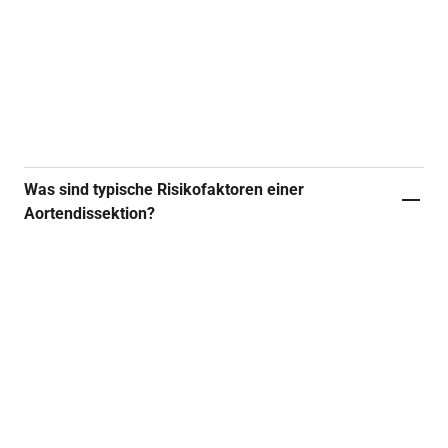
entsteht neben dem normalen Blutkanal ein
zweiter, falscher Blutkanal. Diese
„Wühlblutung“ kann wichtige Gefäße zum
Herzen, Gehirn, Darm, zu den Nieren oder
Extremitäten einengen oder verschließen.
Was sind typische Risikofaktoren einer
Aortendissektion?
Der wichtigste Risikofaktor ist
Bluthochdruck
.
Ein dauerhaft erhöhter Blutdruck belastet die
Aortenwand und kann sie über die Jahre
schwächen. Weiterhin können u. a. auch
Aortenaneurysmen, Arteriosklerose oder eine
familiäre Häufung von Aortenerkrankungen
Auslöser sein.