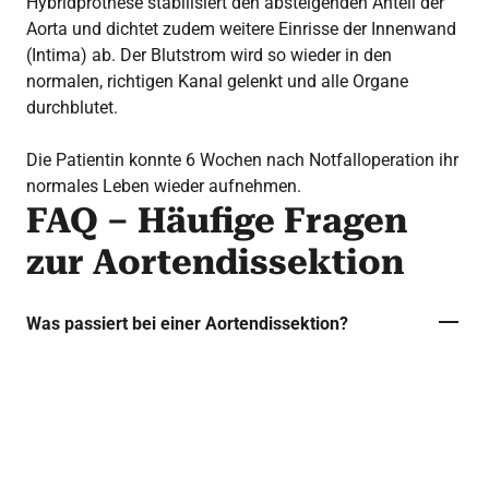
Hybridprothese stabilisiert den absteigenden Anteil der
Aorta und dichtet zudem weitere Einrisse der Innenwand
(Intima) ab. Der Blutstrom wird so wieder in den
normalen, richtigen Kanal gelenkt und alle Organe
durchblutet.
Die Patientin konnte 6 Wochen nach Notfalloperation ihr
normales Leben wieder aufnehmen.
FAQ – Häufige Fragen
zur Aortendissektion
Was passiert bei einer Aortendissektion?
Eine Aortendissektion ist ein
lebensbedrohlicher Notfall. Dabei reißt die
innerste Schicht der Hauptschlagader, der
Aorta, ein. Blut dringt in die Gefäßwand ein, es