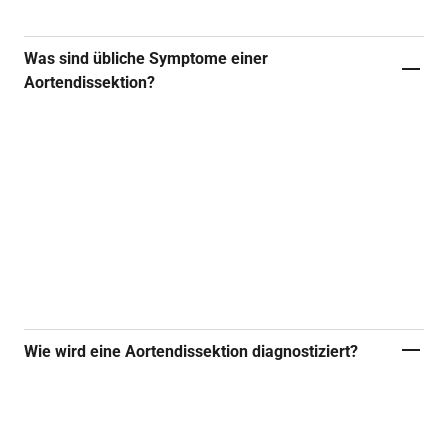
Was sind übliche Symptome einer
Aortendissektion?
Das Leitsymptom ist häufig ein plötzlich
einsetzender, extrem starker Schmerz. Oft ahmt
eine Aortendissektion aber auch andere
Erkrankungen nach, z. B. mit einer Herz-,
Schlaganfall-, Bauch- oder Nieren-
Symptomatik.
Wie wird eine Aortendissektion diagnostiziert?
Die Diagnose wird durch die Kombination aus