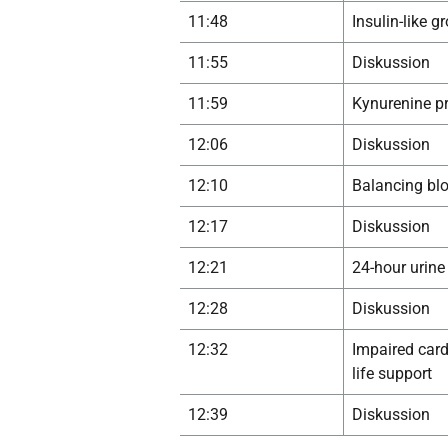
11:48
Insulin-like g
11:55
Diskussion
11:59
Kynurenine pr
12:06
Diskussion
12:10
Balancing blo
12:17
Diskussion
12:21
24-hour urine
12:28
Diskussion
12:32
Impaired card
life support
12:39
Diskussion