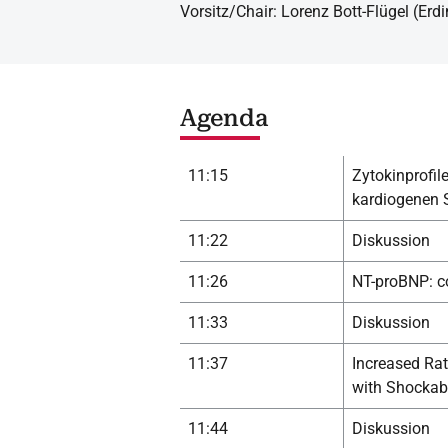
Vorsitz/Chair: Lorenz Bott-Flügel (Erdi
Agenda
11:15
Zytokinprofil
kardiogenen 
11:22
Diskussion
11:26
NT-proBNP: co
11:33
Diskussion
11:37
Increased Rat
with Shockabl
11:44
Diskussion