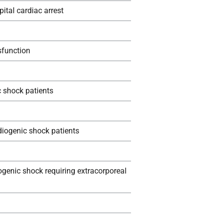
pital cardiac arrest
sfunction
c shock patients
diogenic shock patients
ogenic shock requiring extracorporeal