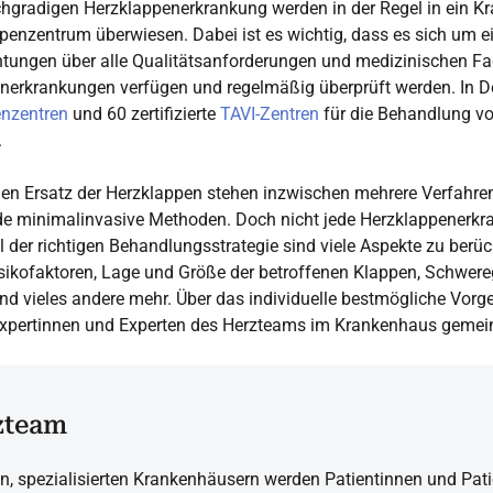
ochgradigen Herzklappenerkrankung werden in der Regel in ein 
ppenzentrum überwiesen. Dabei ist es wichtig, dass es sich um ei
chtungen über alle Qualitätsanforderungen und medizinischen Fa
erkrankungen verfügen und regelmäßig überprüft werden. In De
enzentren
und 60 zertifizierte
TAVI-Zentren
für die Behandlung v
.
den Ersatz der Herzklappen stehen inzwischen mehrere Verfahre
de minimalinvasive Methoden. Doch nicht jede Herzklappenerk
der richtigen Behandlungsstrategie sind viele Aspekte zu berücks
sikofaktoren, Lage und Größe der betroffenen Klappen, Schwere
d vieles andere mehr. Über das individuelle bestmögliche Vorg
Expertinnen und Experten des Herzteams im Krankenhaus geme
zteam
n, spezialisierten Krankenhäusern werden Patientinnen und Pati