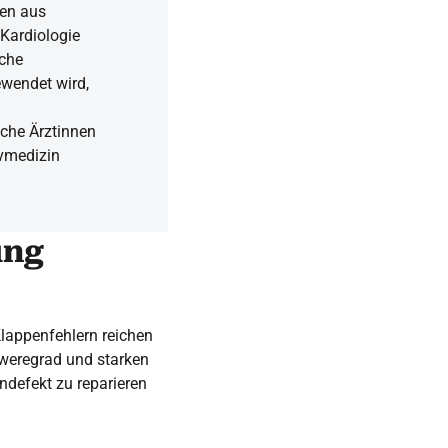
en aus
 Kardiologie
iche
ewendet wird,
iche Ärztinnen
ivmedizin
ung
Klappenfehlern reichen
weregrad und starken
ndefekt zu reparieren