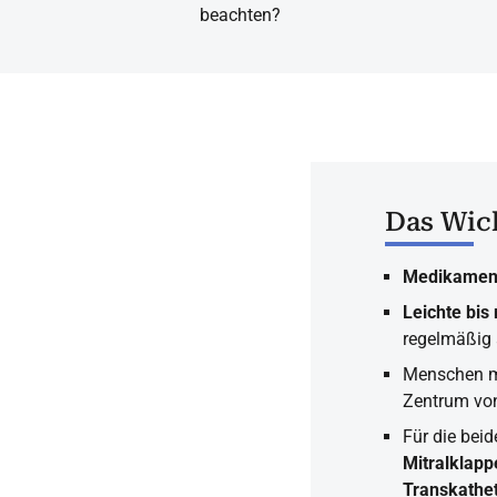
beachten?
Das Wich
Medikamen
Leichte bis
regelmäßig ä
Menschen 
Zentrum von
Für die bei
Mitralklapp
Transkathet