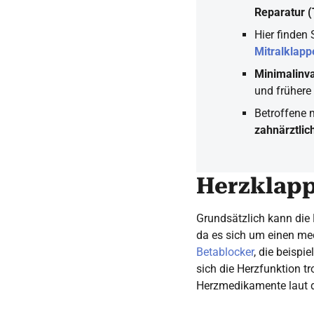
Reparatur 
Hier finden 
Mitralklap
Minimalinv
und frühere
Betroffene 
zahnärztlic
Herzklapp
Grundsätzlich kann die
da es sich um einen mec
Betablocker
, die beispi
sich die Herzfunktion tr
Herzmedikamente laut d