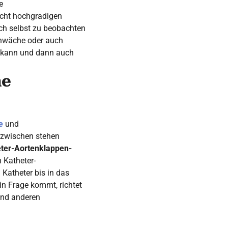
e
icht hochgradigen
ich selbst zu beobachten
chwäche oder auch
en kann und dann auch
ne
e
und
nzwischen stehen
ter-Aortenklappen-
n Katheter-
 Katheter bis in das
in Frage kommt, richtet
und anderen