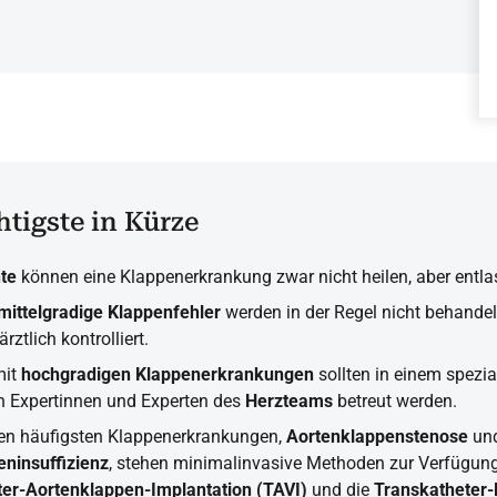
tigste in Kürze
te
können eine Klappenerkrankung zwar nicht heilen, aber entla
 mittelgradige Klappenfehler
werden in der Regel nicht behandel
rztlich kontrolliert.
mit
hochgradigen Klappenerkrankungen
sollten in einem spezial
 Expertinnen und Experten des
Herzteams
betreut werden.
den häufigsten Klappenerkrankungen,
Aortenklappenstenose
un
eninsuffizienz
, stehen minimalinvasive Methoden zur Verfügung
er-Aortenklappen-Implantation (TAVI)
und die
Transkatheter-