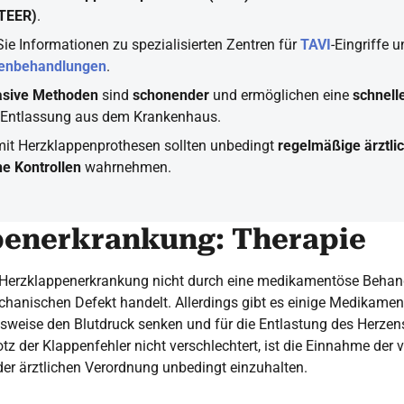
(TEER)
.
Sie Informationen zu spezialisierten Zentren für
TAVI
-Eingriffe 
penbehandlungen
.
asive Methoden
sind
schonender
und ermöglichen eine
schnell
 Entlassung aus dem Krankenhaus.
mit Herzklappenprothesen sollten unbedingt
regelmäßige ärztli
he Kontrollen
wahrnehmen.
enerkrankung: Therapie
 Herzklappenerkrankung nicht durch eine medikamentöse Behand
hanischen Defekt handelt. Allerdings gibt es einige Medikament
elsweise den Blutdruck senken und für die Entlastung des Herzen
otz der Klappenfehler nicht verschlechtert, ist die Einnahme der
er ärztlichen Verordnung unbedingt einzuhalten.