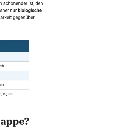
h schonender ist, den
isher nur
biologische
barkeit gegenüber
n, eigene
lappe?