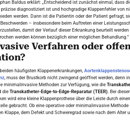
ephan Baldus erklärt: „Entscheidend ist zunächst einmal, dass di
präzise diagnostiziert ist und hochgradige Klappenfehler von n
ieden werden. Dann ist die Patientin oder der Patient gefragt, s
 Beschwerden – insbesondere beim Auftreten einer Leistungss
orzustellen, damit der Verlauf dieser Erkrankung beurteilt werd
ochen werden können bezüglich einer möglichen Behandlung.“
vasive Verfahren oder offe
tion?
 beiden häufigsten Klappenerkrankungen,
Aortenklappenstenos
enz
, muss der Brustkorb nicht zwingend geöffnet werden, denn i
e minimalinvasive Methoden zur Verfügung, wie die
Transkathe
 die
Transkatheter-Edge-to-Edge-Reparatur (TEER)
. Bei diese
en wird eine kleine Klappenprothese über die Leiste durch einen
elle gebracht. Ob eine operative oder minimalinvasive Methode 
nen Klappe, dem Defekt und Schweregrad sowie nach dem Alter 