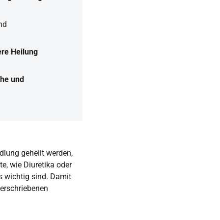
und
ere Heilung
che und
lung geheilt werden,
e, wie Diuretika oder
s wichtig sind. Damit
 verschriebenen