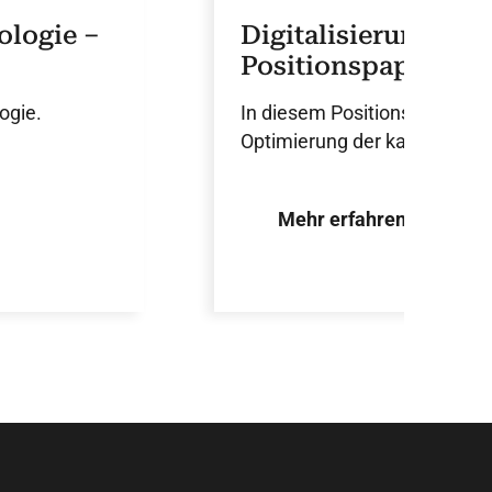
ologie –
Digitalisierung in
Positionspapier
ogie.
In diesem Positionspapier wi
Optimierung der kardiovasku
Mehr erfahren