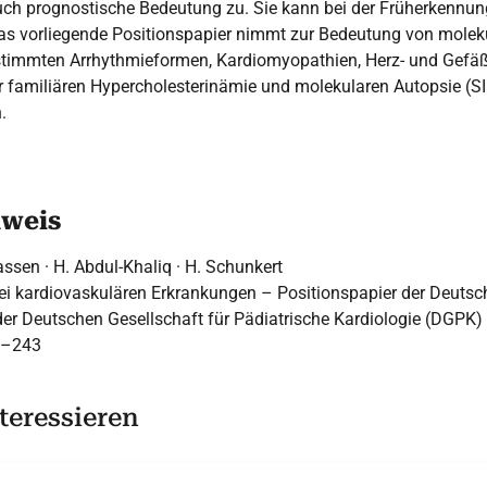
uch prognostische Bedeutung zu. Sie kann bei der Früherkennung
 Das vorliegende Positionspapier nimmt zur Bedeutung von mole
timmten Arrhythmieformen, Kardiomyopathien, Herz- und Gefäßf
 familiären Hypercholesterinämie und molekularen Autopsie (S
.
hweis
assen · H. Abdul-Khaliq · H. Schunkert
ei kardiovaskulären Erkrankungen – Positionspapier der Deutsch
er Deutschen Gesellschaft für Pädiatrische Kardiologie (DGPK)
3–243
teressieren