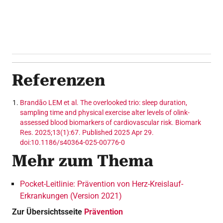
Maßnahmen ansprechen, wird eine
Vorstellung in der Schlafmedizin empfohlen.
Referenzen
Brandão LEM et al. The overlooked trio: sleep duration,
sampling time and physical exercise alter levels of olink-
assessed blood biomarkers of cardiovascular risk. Biomark
Res. 2025;13(1):67. Published 2025 Apr 29.
doi:10.1186/s40364-025-00776-0
Mehr zum Thema
Pocket-Leitlinie: Prävention von Herz-Kreislauf-
Erkrankungen (Version 2021)
Zur Übersichtsseite
Prävention