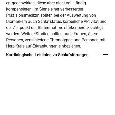
entgegenwirken, diese aber nicht vollständig
kompensieren. Im Sinne einer verbesserten
Präzisionsmedizin sollten bei der Auswertung von
Biomarkern auch Schlafstatus, körperliche Aktivität und
der Zeitpunkt der Blutentnahme stärker berücksichtigt
werden. Weitere Studien sollten auch Frauen, ältere
Personen, verschiedene Chronotypen und Personen mit
Herz-Kreislauf-Erkrankungen einbeziehen.
Kardiologische Leitlinien zu Schlafstörungen
Die
ESC-Leitlinien zur kardiovaskulären
Prävention (2021)
betonen die hohe Prävalenz
von Schlafstörungen: Etwa jede 3. Person ist
betroffen (32,1 %). Dazu zählen
unterschiedliche Formen mit folgender
Häufigkeit in der Allgemeinbevölkerung: 8,2 %
leiden an Insomnie, 6,1 % an Parasomnien,