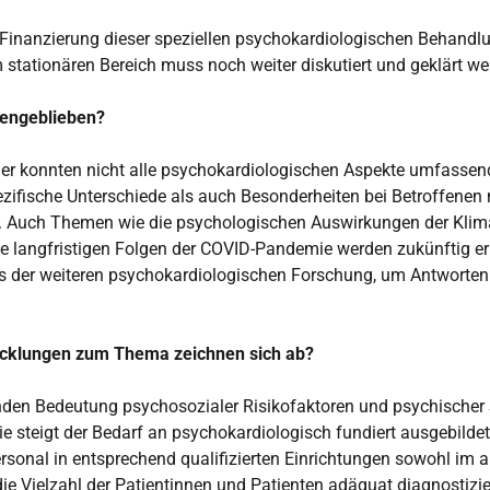
inanzierung dieser speziellen psychokardiologischen Behand
stationären Bereich muss noch weiter diskutiert und geklärt w
fengeblieben?
ier konnten nicht alle psychokardiologischen Aspekte umfassen
ezifische Unterschiede als auch Besonderheiten bei Betroffenen
. Auch Themen wie die psychologischen Auswirkungen der Klima
die langfristigen Folgen der COVID-Pandemie werden zukünftig e
es der weiteren psychokardiologischen Forschung, um Antworten
icklungen zum Thema zeichnen sich ab?
en Bedeutung psychosozialer Risikofaktoren und psychischer S
ie steigt der Bedarf an psychokardiologisch fundiert ausgebilde
rsonal in entsprechend qualifizierten Einrichtungen sowohl im
die Vielzahl der Patientinnen und Patienten adäquat diagnostiz