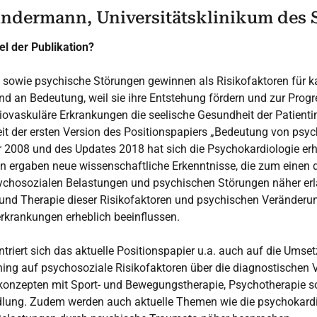
Kindermann, Universitätsklinikum des 
el der Publikation?
 sowie psychische Störungen gewinnen als Risikofaktoren für k
 an Bedeutung, weil sie ihre Entstehung fördern und zur Progre
ovaskuläre Erkrankungen die seelische Gesundheit der Patienti
eit der ersten Version des Positionspapiers „Bedeutung von psy
r 2008 und des Updates 2018 hat sich die Psychokardiologie erhe
en ergaben neue wissenschaftliche Erkenntnisse, die zum einen d
ychosozialen Belastungen und psychischen Störungen näher er
 und Therapie dieser Risikofaktoren und psychischen Veränderu
rkrankungen erheblich beeinflussen.
riert sich das aktuelle Positionspapier u.a. auch auf die Umset
ng auf psychosoziale Risikofaktoren über die diagnostischen V
onzepten mit Sport- und Bewegungstherapie, Psychotherapie s
ung. Zudem werden auch aktuelle Themen wie die psychokardi