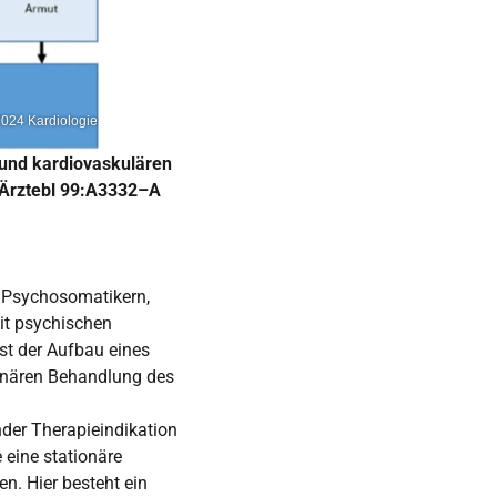
2024 Kardiologie
und kardiovaskulären
h Ärztebl 99:A3332–A
h Psychosomatikern,
it psychischen
st der Aufbau eines
linären Behandlung des
nder Therapieindikation
 eine stationäre
n. Hier besteht ein