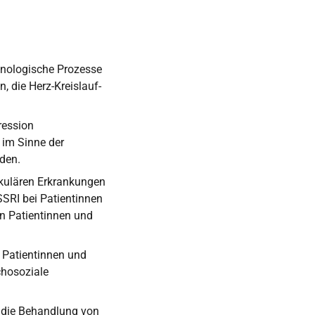
nologische Prozesse
 die Herz-Kreislauf-
ression
 im Sinne der
rden.
skulären Erkrankungen
SSRI bei Patientinnen
en Patientinnen und
 Patientinnen und
chosoziale
r die Behandlung von