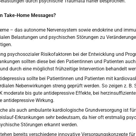
elastungen durch psychische Traumata näher besprochen.
ten Take-Home Messages?
steme – das autonome Nervensystem sowie endokrine und immu
ialen Belastungen und psychischen Störungen zu Veränderungen,
tigen.
ng psychosozialer Risikofaktoren bei der Entwicklung und Prog
ankungen sollten diese bei den Patientinnen und Patienten auch
und durch eine möglichst frühzeitige Intervention behandelt we
tidepressiva sollte bei Patientinnen und Patienten mit kardiova
rdialen Nebenwirkungen streng geprüft werden. So zeigen z. B. 
 moderate bis gute antidepressive Effekte, bei herzinsuffizient
e antidepressive Wirkung.
iche als auch ambulante kardiologische Grundversorgung ist für
eislauf-Erkrankungen sehr bedeutsam, da hier oft erstmalig psy
sychische Störungen erkannt werden.
 stehen bereits verschiedene innovative Versorgungskonzepte fü