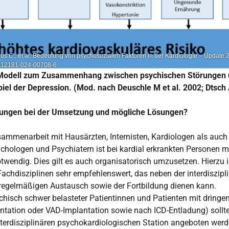
lbus C., et al. Bedeutung von psychosozialen Faktoren in der Kardiologie – Update 
7/s12181-024-00708-6
 Modell zum Zusammenhang zwischen psychischen Störungen 
el der Depression. (Mod. nach Deuschle M et al. 2002; Dtsc
ungen bei der Umsetzung und mögliche Lösungen?
usammenarbeit mit Hausärzten, Internisten, Kardiologen als auc
chologen und Psychiatern ist bei kardial erkrankten Personen m
wendig. Dies gilt es auch organisatorisch umzusetzen. Hierzu i
achdisziplinen sehr empfehlenswert, das neben der interdiszip
regelmäßigen Austausch sowie der Fortbildung dienen kann.
hisch schwer belasteter Patientinnen und Patienten mit dringe
antation oder VAD-Implantation sowie nach ICD-Entladung) sollte
terdisziplinären psychokardiologischen Station angeboten werde