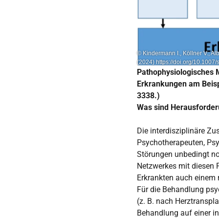
© Kindermann I., Köllner V., A
(2024) https://doi.org/10.100
Pathophysiologisches
Erkrankungen am Beispi
3338.)
Was sind Herausforder
Die interdisziplinäre Z
Psychotherapeuten, Psy
Störungen unbedingt not
Netzwerkes mit diesen F
Erkrankten auch einem 
Für die Behandlung psyc
(z. B. nach Herztranspl
Behandlung auf einer in