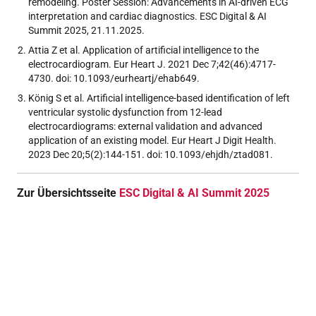
remodeling. Poster Session: Advancements in AI-driven ECG
interpretation and cardiac diagnostics. ESC Digital & AI
Summit 2025, 21.11.2025.
Attia Z et al. Application of artificial intelligence to the
electrocardiogram. Eur Heart J. 2021 Dec 7;42(46):4717-
4730. doi: 10.1093/eurheartj/ehab649.
König S et al. Artificial intelligence-based identification of left
ventricular systolic dysfunction from 12-lead
electrocardiograms: external validation and advanced
application of an existing model. Eur Heart J Digit Health.
2023 Dec 20;5(2):144-151. doi: 10.1093/ehjdh/ztad081.
Zur Übersichtsseite
ESC Digital & AI Summit 2025