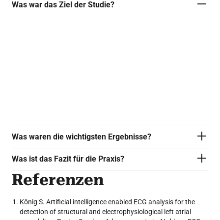
Was war das Ziel der Studie?
Die Studie untersuchte, ob die Detektion
strukturellen und elektrophysiologischen
Remodelings als Zeichen einer atrialen
Kardiomyopathie durch KI-basierte Modelle zur
Analyse von 12-Kanal-EKGs aus der
Routineversorgung möglich ist.
Was waren die wichtigsten Ergebnisse?
Was ist das Fazit für die Praxis?
Referenzen
König S. Artificial intelligence enabled ECG analysis for the
detection of structural and electrophysiological left atrial