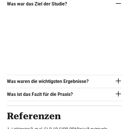
Was war das Ziel der Studie?
Das Ziel war die Entwicklung eines neuen
Quintupel-Agonisten, der die Wirkung eines
dualen GLP-1-/GIP-Rezeptoragonisten mit einer
zusätzlichen PPAR-Aktivierung kombiniert, um
die metabolische Wirksamkeit bei Adipositas
und Typ-2-Diabetes zu verbessern.
Was waren die wichtigsten Ergebnisse?
Was ist das Fazit für die Praxis?
Referenzen