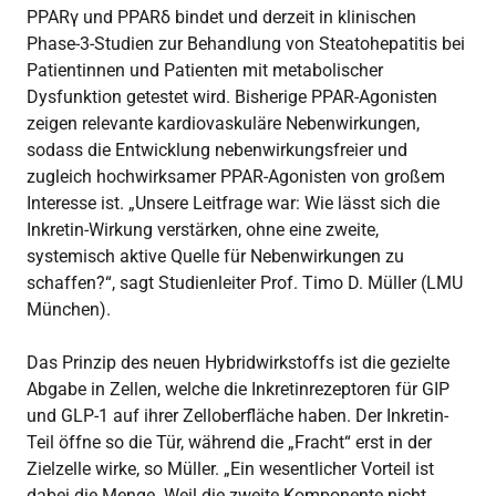
PPARγ und PPARδ bindet und derzeit in klinischen
Phase-3-Studien zur Behandlung von Steatohepatitis bei
Patientinnen und Patienten mit metabolischer
Dysfunktion getestet wird. Bisherige PPAR-Agonisten
zeigen relevante kardiovaskuläre Nebenwirkungen,
sodass die Entwicklung nebenwirkungsfreier und
zugleich hochwirksamer PPAR-Agonisten von großem
Interesse ist. „Unsere Leitfrage war: Wie lässt sich die
Inkretin-Wirkung verstärken, ohne eine zweite,
systemisch aktive Quelle für Nebenwirkungen zu
schaffen?“, sagt Studienleiter Prof. Timo D. Müller (LMU
München).
Das Prinzip des neuen Hybridwirkstoffs ist die gezielte
Abgabe in Zellen, welche die Inkretinrezeptoren für GIP
und GLP-1 auf ihrer Zelloberfläche haben. Der Inkretin-
Teil öffne so die Tür, während die „Fracht“ erst in der
Zielzelle wirke, so Müller. „Ein wesentlicher Vorteil ist
dabei die Menge. Weil die zweite Komponente nicht