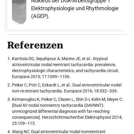
Nukleus der DGK-Arbeitsgruppe 1
Elektrophysiologie und Rhythmologie
(AGEP).
Referenzen
Katritsis DG, Sepahpour A, Marine JE, et al.: Atypical
atrioventricular nodal reentrant tachycardia: prevalence,
electrophysiologic characteristics, and tachycardia circuit.
Europace 2015; 17:1099–1106.
Peiker C, Pott C, Eckardt L, et al.: Dual atrioventricular nodal
non-re-entrant tachycardia. Europace 2016; 18:332–339.
Kirmanoglou K, Peiker C, Clasen L, Shin D-I, Kelm M, Meyer C:
[Dual AV nodal nonreentry tachycardia (DAVNNT):
unrecognized differential diagnosis with far-reaching
consequences]. Herzschrittmacherther Elektrophysiol 2014;
25:109–115.
Wang NC: Dual atrioventricular nodal nonreentrant