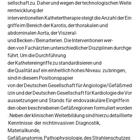
sellschaft zu. Daher und wegen der technologischen Weite
rentwicklung der
interventionellen Kathetertherapie steigt die Anzahl der Ein
griffe im Bereich der Karotis, der thorakalen und
abdominalen Aorta, der Viszeral-
und Becken-/Beinarterien. Die Interventionen wer-
den von Fachärzten unterschiedlicher Disziplinen durchge
führt. Um die Durchführung
der Kathetereingriffe zu standardisieren und
die Qualität auf ein einheitlich hohes Niveau zu bringen,
sind in diesem Positionspapier
von der Deutschen Gesellschaft für Angiologie/Gefäßmed
izin und der Deutschen Gesellschaft für Kardiologie die Vor
aussetzungen und Stands für endovaskuläre Eingriffe in
den oben beschriebenen Gefäßregionen formuliert worden
. Neben der klinischen Weiterbildung sind hierzu detaillierte
Kenntnisse der nichtinvasiven Diagnostik,
Materialkunde,
Gefäßanatomie, Pathophysiologie, des Strahlenschutzes