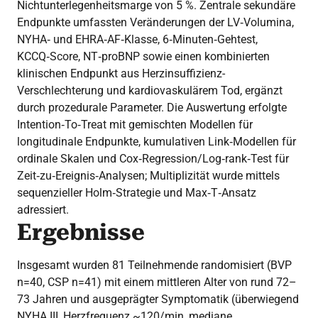
Nichtunterlegenheitsmarge von 5 %. Zentrale sekundäre
Endpunkte umfassten Veränderungen der LV‑Volumina,
NYHA‑ und EHRA‑AF‑Klasse, 6‑Minuten‑Gehtest,
KCCQ‑Score, NT‑proBNP sowie einen kombinierten
klinischen Endpunkt aus Herzinsuffizienz-
Verschlechterung und kardiovaskulärem Tod, ergänzt
durch prozedurale Parameter. Die Auswertung erfolgte
Intention‑To‑Treat mit gemischten Modellen für
longitudinale Endpunkte, kumulativen Link‑Modellen für
ordinale Skalen und Cox‑Regression/Log‑rank‑Test für
Zeit‑zu‑Ereignis‑Analysen; Multiplizität wurde mittels
sequenzieller Holm‑Strategie und Max‑T‑Ansatz
adressiert.
Ergebnisse
Insgesamt wurden 81 Teilnehmende randomisiert (BVP
n=40, CSP n=41) mit einem mittleren Alter von rund 72–
73 Jahren und ausgeprägter Symptomatik (überwiegend
NYHA III, Herzfrequenz ~120/min, mediane