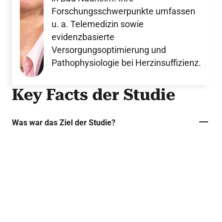
Forschungsschwerpunkte umfassen
u. a. Telemedizin sowie
evidenzbasierte
Versorgungsoptimierung und
Pathophysiologie bei Herzinsuffizienz.
Key Facts der Studie
Was war das Ziel der Studie?
Vergleich von Reizleitungssystem-Pacing
(CSP) mittels Left‑Bundle‑Branch‑Area‑Pacing
(LBBAP) gegenüber biventrikulärem Pacing
(BVP) bei Personen mit therapierefraktärem
Vorhofflimmern, bei denen eine AV-
Knotenablation geplant war.