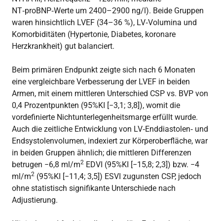
NT‑proBNP‑Werte um 2400–2900 ng/l). Beide Gruppen
waren hinsichtlich LVEF (34–36 %), LV‑Volumina und
Komorbiditäten (Hypertonie, Diabetes, koronare
Herzkrankheit) gut balanciert.
Beim primären Endpunkt zeigte sich nach 6 Monaten
eine vergleichbare Verbesserung der LVEF in beiden
Armen, mit einem mittleren Unterschied CSP vs. BVP von
0,4 Prozentpunkten (95%KI [−3,1; 3,8]), womit die
vordefinierte Nichtunterlegenheitsmarge erfüllt wurde.
Auch die zeitliche Entwicklung von LV‑Enddiastolen‑ und
Endsystolenvolumen, indexiert zur Körperoberfläche, war
in beiden Gruppen ähnlich; die mittleren Differenzen
2
betrugen −6,8 ml/m
EDVI (95%KI [−15,8; 2,3]) bzw. −4
2
ml/m
(95%KI [−11,4; 3,5]) ESVI zugunsten CSP, jedoch
ohne statistisch signifikante Unterschiede nach
Adjustierung.