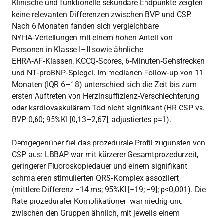
Klinische und funktionelle sekundäre Endpunkte zeigten
keine relevanten Differenzen zwischen BVP und CSP.
Nach 6 Monaten fanden sich vergleichbare
NYHA‑Verteilungen mit einem hohen Anteil von
Personen in Klasse I–II sowie ähnliche
EHRA‑AF‑Klassen, KCCQ‑Scores, 6‑Minuten‑Gehstrecken
und NT‑proBNP‑Spiegel. Im medianen Follow‑up von 11
Monaten (IQR 6–18) unterschied sich die Zeit bis zum
ersten Auftreten von Herzinsuffizienz-Verschlechterung
oder kardiovaskulärem Tod nicht signifikant (HR CSP vs.
BVP 0,60; 95%KI [0,13–2,67]; adjustiertes p=1).
Demgegenüber fiel das prozedurale Profil zugunsten von
CSP aus: LBBAP war mit kürzerer Gesamtprozedurzeit,
geringerer Fluoroskopiedauer und einem signifikant
schmaleren stimulierten QRS‑Komplex assoziiert
(mittlere Differenz −14 ms; 95%KI [−19; −9]; p<0,001). Die
Rate prozeduraler Komplikationen war niedrig und
zwischen den Gruppen ähnlich, mit jeweils einem