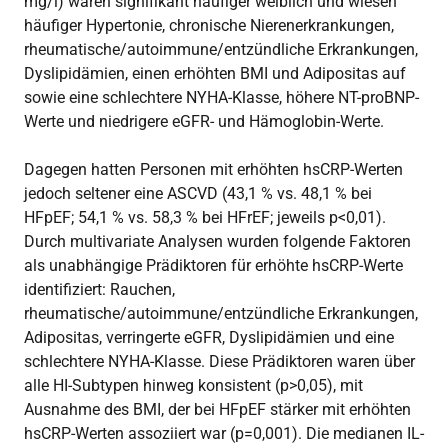
mg/l) waren signifikant häufiger weiblich und wiesen
häufiger Hypertonie, chronische Nierenerkrankungen,
rheumatische/autoimmune/entzündliche Erkrankungen,
Dyslipidämien, einen erhöhten BMI und Adipositas auf
sowie eine schlechtere NYHA-Klasse, höhere NT-proBNP-
Werte und niedrigere eGFR- und Hämoglobin-Werte.
Dagegen hatten Personen mit erhöhten hsCRP-Werten
jedoch seltener eine ASCVD (43,1 % vs. 48,1 % bei
HFpEF; 54,1 % vs. 58,3 % bei HFrEF; jeweils p<0,01).
Durch multivariate Analysen wurden folgende Faktoren
als unabhängige Prädiktoren für erhöhte hsCRP-Werte
identifiziert: Rauchen,
rheumatische/autoimmune/entzündliche Erkrankungen,
Adipositas, verringerte eGFR, Dyslipidämien und eine
schlechtere NYHA-Klasse. Diese Prädiktoren waren über
alle HI-Subtypen hinweg konsistent (p>0,05), mit
Ausnahme des BMI, der bei HFpEF stärker mit erhöhten
hsCRP-Werten assoziiert war (p=0,001). Die medianen IL-