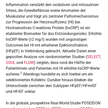
Inflammation verstärkt den oxidativen und nitrosativen
Stress, die Gewebefibrose sowie Anomalien der
Muskulatur und trägt als zentraler Pathomechanismus
zur Progression der Herzinsuffizienz (HI) bei.
Hochsensitives C-reaktives Protein (hsCRP) ist ein
etablierter Biomarker für das Entzündungsrisiko. Erhöhte
hsCRP-Werte (≥2 mg/l) wurden mit ungünstigen
Outcomes bei HI mit erhaltener Ejektionsfraktion
(HFpEF) in Verbindung gebracht. Aktuelle Daten einer
gepoolten Analyse von randomisierten Studien (
SELECT
,
SOUL
und
FLOW
) zeigten, dass rund die Hälfte der
Patientinnen und Patienten mit HI erhöhte hsCRP-Werte
3
aufwies.
Allerdings handelte es sich hierbei um ein
selektioniertes Kollektiv. Darüber hinaus blieben die
Unterschiede zwischen den Subtypen HFpEF/HFmrEF
und HFrEF unklar.
In die globale, prospektive Real-World-Studie POSEIDON