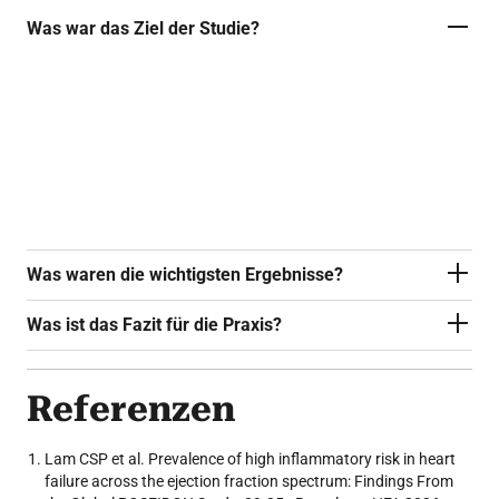
Was war das Ziel der Studie?
Die globale Real-World-Studie untersuchte die
Prävalenz von erhöhten hsCRP-Werten bei
Herzinsuffizienz stratifiziert nach der
Ejektionsfraktion.
Was waren die wichtigsten Ergebnisse?
Was ist das Fazit für die Praxis?
Referenzen
Lam CSP et al. Prevalence of high inflammatory risk in heart
failure across the ejection fraction spectrum: Findings From