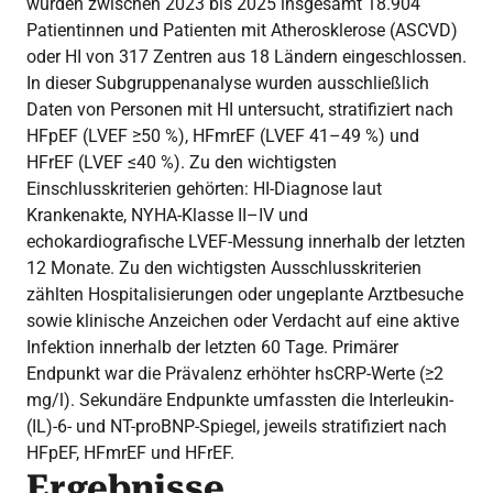
wurden zwischen 2023 bis 2025 insgesamt 18.904
Patientinnen und Patienten mit Atherosklerose (ASCVD)
oder HI von 317 Zentren aus 18 Ländern eingeschlossen.
In dieser Subgruppenanalyse wurden ausschließlich
Daten von Personen mit HI untersucht, stratifiziert nach
HFpEF (LVEF ≥50 %), HFmrEF (LVEF 41–49 %) und
HFrEF (LVEF ≤40 %). Zu den wichtigsten
Einschlusskriterien gehörten: HI-Diagnose laut
Krankenakte, NYHA-Klasse II–IV und
echokardiografische LVEF-Messung innerhalb der letzten
12 Monate. Zu den wichtigsten Ausschlusskriterien
zählten Hospitalisierungen oder ungeplante Arztbesuche
sowie klinische Anzeichen oder Verdacht auf eine aktive
Infektion innerhalb der letzten 60 Tage. Primärer
Endpunkt war die Prävalenz erhöhter hsCRP-Werte (≥2
mg/l). Sekundäre Endpunkte umfassten die Interleukin-
(IL)-6- und NT-proBNP-Spiegel, jeweils stratifiziert nach
HFpEF, HFmrEF und HFrEF.
Ergebnisse