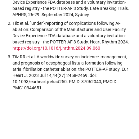
Device Experience FDA database and a voluntary invitation-
based registry - the POTTER-AF 3 Study. Late Breaking Trials.
APHRS, 26-29. September 2024, Sydney
Tilz et al. "Under"-reporting of complications following AF
ablation: Comparison of the Manufacturer and User Facility
Device Experience FDA database and a voluntary invitation-
based registry - the POTTER-AF 3 Study. Heart Rhythm 2024.
https://doi.org/10.1016/j.hrthm.2024.09.060
Tilz RR et al. A worldwide survey on incidence, management,
and prognosis of oesophageal fistula formation following
atrial fibrillation catheter ablation: the POTTER-AF study. Eur
Heart J. 2023 Jul 14;44(27):2458-2469. doi:
10.1093/eurheartj/ehad250. PMID: 37062040; PMCID:
PMC10344651.