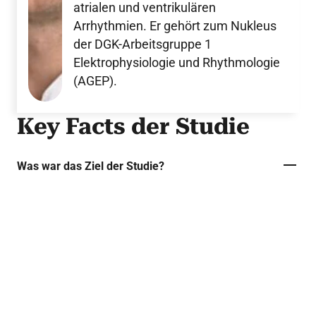
atrialen und ventrikulären
Arrhythmien. Er gehört zum Nukleus
der DGK-Arbeitsgruppe 1
Elektrophysiologie und Rhythmologie
(AGEP).
Key Facts der Studie
Was war das Ziel der Studie?
Eine aktuelle Subanalyse von CHAMPION-AF
beleuchtete gezielt den Nutzen des
interventionellen Vorhofohrverschlusses
(LAAO) bei Patientinnen und Patienten mit
Vorhofflimmern nach kürzlich erfolgter
Katheterablation.