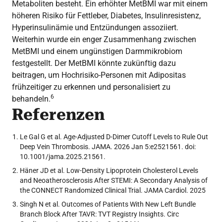
Metaboliten besteht. Ein erhöhter MetBMI war mit einem
höheren Risiko für Fettleber, Diabetes, Insulinresistenz,
Hyperinsulinämie und Entzündungen assoziiert.
Weiterhin wurde ein enger Zusammenhang zwischen
MetBMI und einem ungünstigen Darmmikrobiom
festgestellt. Der MetBMI könnte zukünftig dazu
beitragen, um Hochrisiko-Personen mit Adipositas
frühzeitiger zu erkennen und personalisiert zu
6
behandeln.
Referenzen
Le Gal G et al. Age-Adjusted D-Dimer Cutoff Levels to Rule Out
Deep Vein Thrombosis. JAMA. 2026 Jan 5:e2521561. doi:
10.1001/jama.2025.21561.
Häner JD et al. Low-Density Lipoprotein Cholesterol Levels
and Neoatherosclerosis After STEMI: A Secondary Analysis of
the CONNECT Randomized Clinical Trial. JAMA Cardiol. 2025
Singh N et al. Outcomes of Patients With New Left Bundle
Branch Block After TAVR: TVT Registry Insights. Circ