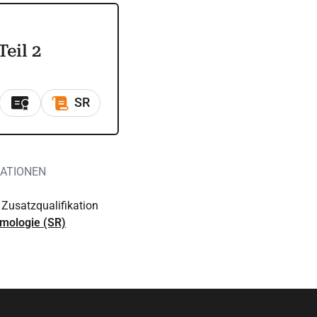
eil 2
SR
KATIONEN
 Zusatzqualifikation
hmologie (SR)