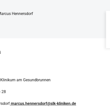
 Marcus Hennersdorf
n
n Klinikum am Gesundbrunnen
 28
rsdorf
marcus.hennersdorf@slk-kliniken.de