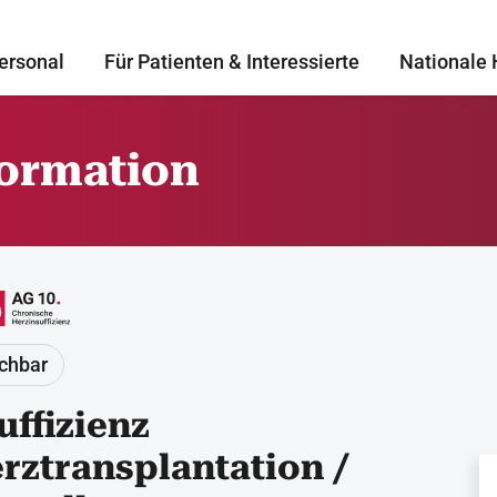
ersonal
Für Patienten & Interessierte
Nationale 
formation
uchbar
ffizienz
rztransplantation /