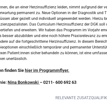
innen, die an einer Herzinsuffizienz leiden, nimmt aufgrund der 
rwartung permanent zu. Neue Optionen in der Diagnostik und T
ssen aber gezielt und individuell angewendet werden. Hierzu br
izienzpezialisten. Das Curriculum Herzinsuffizienz der DGK soll 
vertiefen und erweitern. Wir haben das Programm im Vorjahr erne
s besser abzubilden und eine noch höhere Praxisrelevanz zu err
dere auf die fortgeschrittene Herzinsuffizienz. In diesem Bereic
apieoptionen einschließlich temporärer und permanenter Unterst
xen Patient:innen sicher behandeln zu können, ist eine umfass
ken unerlässlich.
en finden Sie
hier im Programmflyer.
mie:
Nina Bonkowski
– 0211- 600 692 63
RELEVANTE ZUSATZQUALIFI