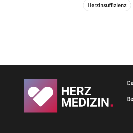
Herzinsuffizienz
Da
Be