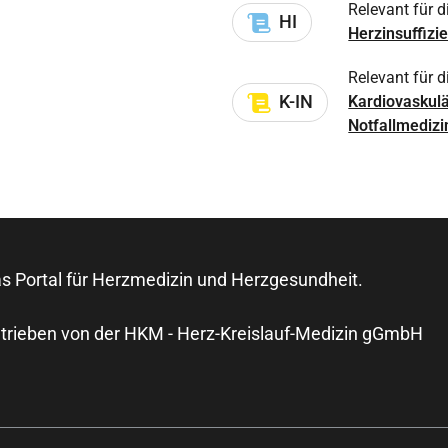
Relevant für d
HI
Herzinsuffizie
Relevant für d
K-IN
Kardiovaskulä
Notfallmedizi
s Portal für Herzmedizin und Herzgesundheit.
trieben von der HKM - Herz-Kreislauf-Medizin gGmbH