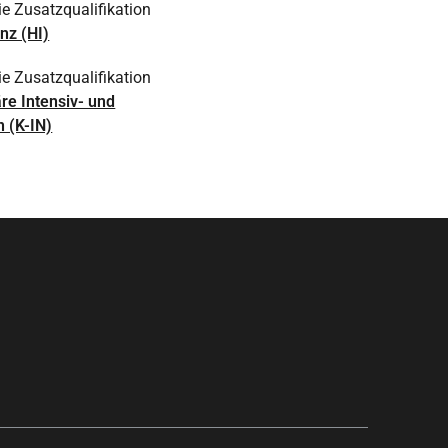
ie Zusatzqualifikation
nz (HI)
ie Zusatzqualifikation
re Intensiv- und
n (K-IN)