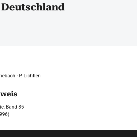
 Deutschland
ebach · P. Lichtlen
hweis
gie, Band 85
1996)