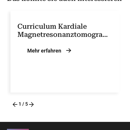
Curriculum Kardiale
Magnetresonanztomograph
ie (CMR)
Mehr erfahren
1
/
5