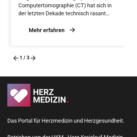
und
Computertomographie (CT) hat sich in
Magnetresonanztomograph
der letzten Dekade technisch rasant
ie
weiterent- wickelt. Diese
Verbesserungen und die brei- te
Mehr erfahren
Verfügbarkeit moderner CT- und MRT-
Sys- teme haben dazu geführt, dass
beide Ver- fahren regelmäßig in der
1
/
3
klinischen Routi- ne eingesetzt werden.
Das Portal für Herzmedizin und Herzgesundheit.