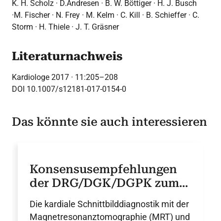
K. H. Scholz · D.Andresen · B. W. Böttiger · H. J. Busch
·M. Fischer · N. Frey · M. Kelm · C. Kill · B. Schieffer · C.
Storm · H. Thiele · J. T. Gräsner
Literaturnachweis
Kardiologe 2017 · 11:205–208
DOI 10.1007/s12181-017-0154-0
Das könnte sie auch interessieren
Konsensusempfehlungen
der DRG/DGK/DGPK zum
Einsatz der Herzbildgebung
Die kardiale Schnittbilddiagnostik mit der
mit Computertomographie
Magnetresonanztomographie (MRT) und