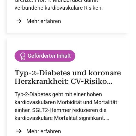
verbundene kardiovaskuläre Risiken.
Mehr erfahren
Geförderter Inhalt
Typ-2-Diabetes und koronare
Herzkrankheit: CV-Risiko
senken
Typ-2-Diabetes geht mit einer hohen
kardiovaskulären Morbidität und Mortalität
einher. SGLT2-Hemmer reduzieren die
kardiovaskuläre Mortalität signifikant.
Subgruppenanalysen belegen konsistente
Mehr erfahren
Effekte unabhängig von der zugrunde