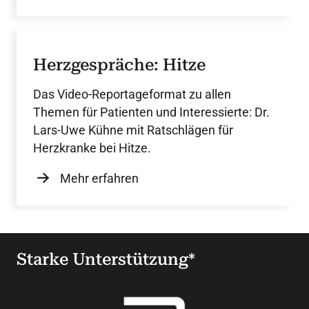
liegenden kardiovaskulären Erkrankung,
einschließlich koronarer Herzkrankheit
(KHK), Myokardinfarkt und Bypass-
Herzgespräche: Hitze
Operation.
Das Video-Reportageformat zu allen
Themen für Patienten und Interessierte: Dr.
Lars-Uwe Kühne mit Ratschlägen für
Herzkranke bei Hitze.
Mehr erfahren
Starke Unterstützung*