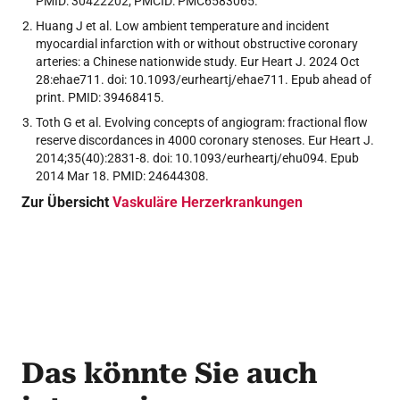
PMID: 30422202; PMCID: PMC6583065.
Huang J et al. Low ambient temperature and incident
myocardial infarction with or without obstructive coronary
arteries: a Chinese nationwide study. Eur Heart J. 2024 Oct
28:ehae711. doi: 10.1093/eurheartj/ehae711. Epub ahead of
print. PMID: 39468415.
Toth G et al. Evolving concepts of angiogram: fractional flow
reserve discordances in 4000 coronary stenoses. Eur Heart J.
2014;35(40):2831-8. doi: 10.1093/eurheartj/ehu094. Epub
2014 Mar 18. PMID: 24644308.
Zur Übersicht
Vaskuläre Herzerkrankungen
Das könnte Sie auch