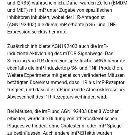
und I2R35) wahrscheinlich. Daher wurden Zellen (BMDM
und MEF) mit ImP unter Zugabe von spezifischen
Inhibitoren inkubiert, wobei der I1R-Antagonist
(AGN192403) die durch ImP erhöhte p-S6- und TNF-
Expression selektiv hemmte.
Zusätzlich inhibierte AGN192403 auch die ImP-
induzierte Aktivierung des mTOR-Signalwegs. Das
Silencing von I1R durch eine spezifische siRNA hemmte
ebenfalls die ImP-induzierte p-S6- und TNF-Produktion.
Weitere Experimente mit genetisch veränderten Mäusen
betätigten übereinstimmend, dass I1R als ImP-Rezeptor
fungiert, und dass die ImP-induzierte Atherosklerose bei
Abwesenheit des I1R-Rezeptors verhindert wird.
Bei Mäusen, die ImP und AGN192403 über 8 Wochen
erhielten, wurde die Bildung von atherosklerotischen
Plaques verhindert, ohne Cholesterin- oder ImP-Spiegel
zu beeinflussen. Auch andere ImP-Effekte wurden