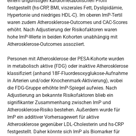
einem ungünstigen kardiometabolischen Profil
festgestellt (hs-CRP, BMI, viszerales Fett, Dyslipidämie,
Hypertonie und niedriges HDL-C). Im oberen ImP-Tertil
waren zudem Atherosklerose-Outcomes und CAC-Scores
erhöht. Nach Adjustierung der Risikofaktoren waren
hohe ImP-Werte in beiden Kohorten unabhängig mit
Atherosklerose-Outcomes assoziiert.
Personen mit Atherosklerose der PESA-Kohorte wurden
in metabolisch aktive (FDG) oder inaktive Atherosklerose
klassifiziert (anhand 18F-Fluordesoxyglukose-Aufnahme
in Arterien und/oder Knochenmark-Aktivierung), wobei
die FDG-Gruppe erhöhte ImP-Spiegel aufwies. Nach
Adjustierung an bekannte Risikofaktoren blieb ein
signifikanter Zusammenhang zwischen ImP und
Atherosklerose-Risiko bestehen. Außerdem wurde für
ImP ein additiver Vorhersagewert für aktive
Atherosklerose gegenüber LDL-Cholesterin und hs-CRP
festgestellt. Daher könnte sich ImP als Biomarker für