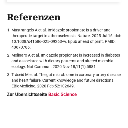
Referenzen
Mastrangelo A et al. Imidazole propionate is a driver and
therapeutic target in atherosclerosis. Nature. 2025 Jul 16. doi:
10.1038/s41586-025-09263-w. Epub ahead of print. PMID:
40670786.
Molinaro A et al. Imidazole propionate is increased in diabetes
and associated with dietary patterns and altered microbial
ecology. Nat Commun. 2020 Nov 18;11(1):5881
Trøseid M et al. The gut microbiome in coronary artery disease
and heart failure: Current knowledge and future directions.
EBioMedicine. 2020 Feb;52:102649.
Zur Übersichtsseite
Basic Science