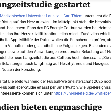
ngzeitstudie gestartet
r Medizinischen Universität Lausitz – Carl Thiem
untersucht die F
fristig auf das Herz auswirkt. Im Mittelpunkt steht die Herzaktiv
nd -besuchern. Fans des FC Energie Cottbus wurden bei Heimsp
t, das ihre Herzaktivität kontinuierlich misst. Zusätzlich erhie
eits-App. Mithilfe der Daten wollen die Forschenden prüfen, ob
im Verhalten oder gesundheitliche Folgen zeigen. Besonderes 
gen sowie auf den Auswirkungen emotionaler Belastung auf H
indet die neue Langzeitstudie aus Cottbus hochinteressant: „Sie 
n Belastungen auch langfristig auf Herzrhythmus und Herzgesun
en Nutzen der Forschung.
ität Bielefeld während der Fußball-Weltmeisterschaft 2026 noch
ußballfieber-Studie erfasst per Smartwatch, wie Spielereigniss
Interessierte können sich unter
https://uni-bielefeld.de/wmfieber
adien bieten engmaschige