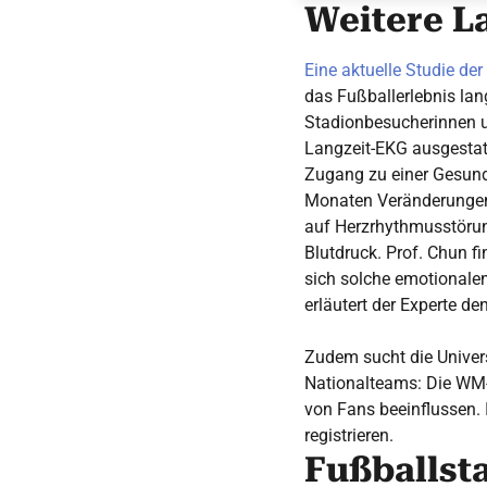
Weitere La
Eine aktuelle Studie de
das Fußballerlebnis lang
Stadionbesucherinnen u
Langzeit-EKG ausgestatte
Zugang zu einer Gesundh
Monaten Veränderungen 
auf Herzrhythmusstörun
Blutdruck. Prof. Chun f
sich solche emotionale
erläutert der Experte d
Zudem sucht die Univers
Nationalteams: Die WM-F
von Fans beeinflussen. 
registrieren.
Fußballst