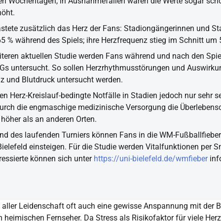
n Wochentagen, in Ausnahmefällen waren die Werte sogar sch
öht.
astete zusätzlich das Herz der Fans: Stadiongängerinnen und S
65 % während des Spiels; ihre Herzfrequenz stieg im Schnitt um 
eiteren aktuellen Studie werden Fans während und nach den Spie
Gs untersucht. So sollen Herzrhythmusstörungen und Auswirku
z und Blutdruck untersucht werden.
ten Herz-Kreislauf-bedingte Notfälle in Stadien jedoch nur sehr se
urch die engmaschige medizinische Versorgung die Überlebens
 höher als an anderen Orten.
d des laufenden Turniers können Fans in die WM-Fußballfieber
Bielefeld einsteigen. Für die Studie werden Vitalfunktionen per
eressierte können sich unter
https://uni-bielefeld.de/wmfieber
inf
 aller Leidenschaft oft auch eine gewisse Anspannung mit der B
 heimischen Fernseher. Da Stress als Risikofaktor für viele Herz