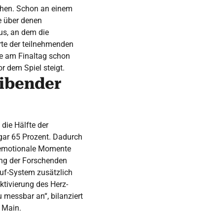
gehen. Schon an einem
e über denen
us, an dem die
rte der teilnehmenden
e am Finaltag schon
 dem Spiel steigt.
eibender
die Hälfte der
gar 65 Prozent. Dadurch
r emotionale Momente
ung der Forschenden
uf-System zusätzlich
Aktivierung des Herz-
 messbar an“, bilanziert
 Main.