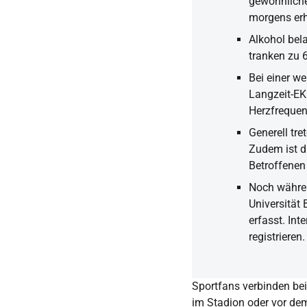
gewöhnliche
morgens erh
Alkohol bel
tranken zu 
Bei einer w
Langzeit-EK
Herzfrequen
Generell tre
Zudem ist d
Betroffenen
Noch währen
Universität 
erfasst. Int
registrieren.
Sportfans verbinden bei
im Stadion oder vor dem