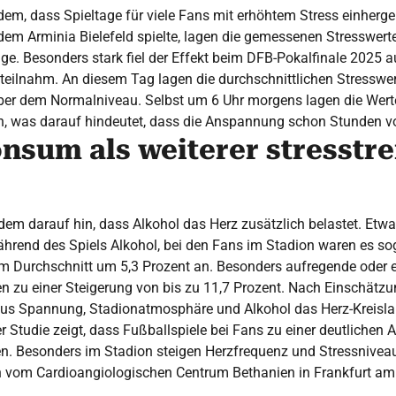
dem, dass Spieltage für viele Fans mit erhöhtem Stress einher
em Arminia Bielefeld spielte, lagen die gemessenen Stresswert
. Besonders stark fiel der Effekt beim DFB-Pokalfinale 2025 a
teilnahm. An diesem Tag lagen die durchschnittlichen Stresswe
ber dem Normalniveau. Selbst um 6 Uhr morgens lagen die Wert
, was darauf hindeutet, dass die Anspannung schon Stunden vor
nsum als weiterer stresstr
dem darauf hin, dass Alkohol das Herz zusätzlich belastet. Etwa 
hrend des Spiels Alkohol, bei den Fans im Stadion waren es so
 im Durchschnitt um 5,3 Prozent an. Besonders aufregende ode
n zu einer Steigerung von bis zu 11,7 Prozent. Nach Einschätz
us Spannung, Stadionatmosphäre und Alkohol das Herz-Kreisla
er Studie zeigt, dass Fußballspiele bei Fans zu einer deutlichen 
n. Besonders im Stadion steigen Herzfrequenz und Stressniveau
un vom Cardioangiologischen Centrum Bethanien in Frankfurt am