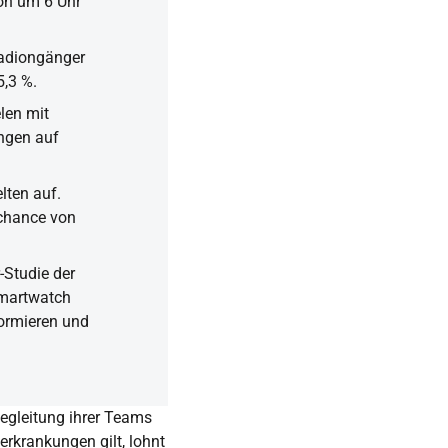
on um 6 Uhr
tadiongänger
5,3 %.
len mit
ngen auf
lten auf.
chance von
-Studie der
 Smartwatch
ormieren und
egleitung ihrer Teams
erkrankungen gilt, lohnt