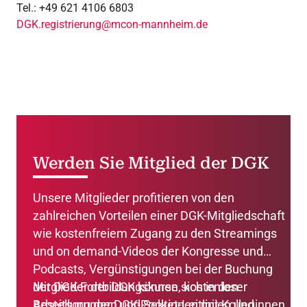
Tel.: +49 621 4106 6803
DGK.registrierung@mcon-mannheim.de
Werden Sie Mitglied der DGK
Unsere Mitglieder profitieren von den
zahlreichen Vorteilen einer DGK-Mitgliedschaft
wie kostenfreiem Zugang zu den Streamings
und on demand-Videos der Kongresse und
Podcasts, Vergünstigungen bei der Buchung
der DGK-Fortbildungskurse, kostenloser
Mitglieder der DGK können sich in den
Bestellung der DGK-Pocket-Leitlinien und
Arbeitsgruppen und Sektionen mit Kolleginnen