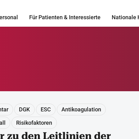
ersonal
Für Patienten & Interessierte
Nationale 
tar
DGK
ESC
Antikoagulation
all
Risikofaktoren
zu den Leitlinien der