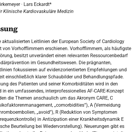
irkemeyer · Lars Eckardt*
r Klinische Kardiovaskuläre Medizin
sung
 aktualisierten Leitlinien der European Society of Cardiology
on Vorhofflimmern erschienen. Vorhofflimmern, als häufigste
rung, besitzt unverändert einen relevanten Ressourcenbedarf
undärprävention im Gesundheitswesen. Die prägnanten,
tlinien fokussieren auf evidenzorientierten Empfehlungen und
it einschließlich klarer Schaubilder und Behandlungspfade.
uung des Patienten und seiner Komorbiditäten wird in den
d in ein umfassendes, interprofessionelles AF-CARE-Konzept
werden die Themen anschaulich um das Akronym CARE, C
sikofaktorenmanagement, „comorbidities“), A (Vermeidung
Thromboembolien, „avoid“), R (Reduktion von Symptomen
equenzkontrolle) in Antizipation einer Krankheitsdynamik E
che Beurteilung bei Wiedervorstellung). Neuerungen gibt es