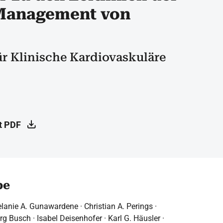
 Management von
r Klinische Kardiovaskuläre
t PDF
pe
lanie A. Gunawardene · Christian A. Perings ·
g Busch · Isabel Deisenhofer · Karl G. Häusler ·