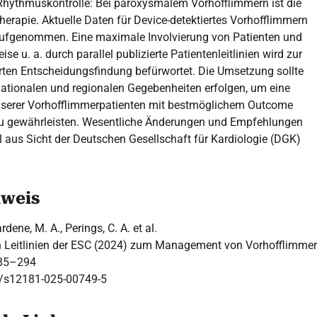
r Rhythmuskontrolle: Bei paroxysmalem Vorhofflimmern ist die
ntherapie. Aktuelle Daten für Device-detektiertes Vorhofflimmern
e aufgenommen. Eine maximale Involvierung von Patienten und
se u. a. durch parallel publizierte Patientenleitlinien wird zur
ten Entscheidungsfindung befürwortet. Die Umsetzung sollte
ationalen und regionalen Gegebenheiten erfolgen, um eine
nserer Vorhofflimmerpatienten mit bestmöglichem Outcome
u gewährleisten. Wesentliche Änderungen und Empfehlungen
l aus Sicht der Deutschen Gesellschaft für Kardiologie (DGK)
hweis
dene, M. A., Perings, C. A. et al.
Leitlinien der ESC (2024) zum Management von Vorhofflimme
285–294
7/s12181-025-00749-5