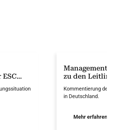
Management von My
r ESC
zu den Leitlinien d
ungssituation
Kommentierung der von der 
in Deutschland.
Mehr erfahren