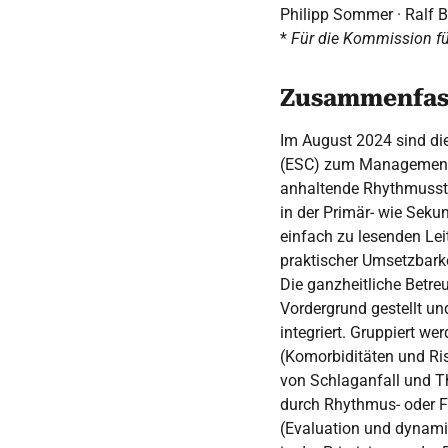
Philipp Sommer · Ralf B
*
Für die Kommission fü
Zusammenfas
Im August 2024 sind die
(ESC) zum Management v
anhaltende Rhythmusstö
in der Primär- wie Sek
einfach zu lesenden Lei
praktischer Umsetzbarke
Die ganzheitliche Betre
Vordergrund gestellt un
integriert. Gruppiert 
(Komorbiditäten und Ri
von Schlaganfall und 
durch Rhythmus- oder Fr
(Evaluation und dynamis