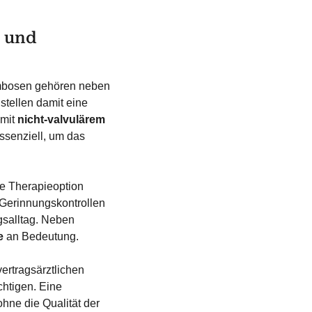
h und
ombosen gehören neben
tellen damit eine
 mit
nicht-valvulärem
essenziell, um das
he Therapieoption
 Gerinnungskontrollen
ngsalltag. Neben
e
an Bedeutung.
ertragsärztlichen
htigen. Eine
hne die Qualität der