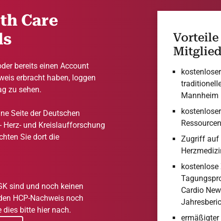
lth Care
ls
Vorteile
Mitglie
oder bereits einen Account
kostenloser 
eis erbracht haben, loggen
traditionel
rag zu sehen.
Mannheim 
kostenloser
ne Seite der Deutschen
Ressourcen
 - Herz- und Kreislaufforschung
achten Sie dort die
Zugriff auf 
Herzmedizi
kostenlose
Tagungspro
DGK sind und noch keinen
Cardio New
. den HCP-Nachweis noch
Jahresberi
dies bitte hier nach.
ermäßigter