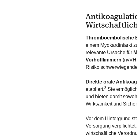
Antikoagulat
Wirtschaftlic
Thromboembolische E
einem Myokardinfarkt z
relevante Ursache für
M
Vorhofflimmern
(nvVHF
Risiko schwerwiegender
Direkte orale Antiko
3
etabliert.
Sie ermöglich
und bieten damit sowohl
Wirksamkeit und Siche
Vor dem Hintergrund st
Versorgung verpflichtet
wirtschaftliche Verordn