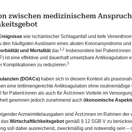
ion zwischen medizinischem Anspruc
hkeitsgebot
reignisse
wie ischämischer Schlaganfall und tiefe Venenthr
u den häufigsten Auslösern eines akuten Koronarsyndroms und s
1,2
orbidität und Mortalität
dar.
Insbesondere bei Patient:innen
) ist eine effektive und dauerhaft umsetzbare Antikoagulation 
3
 Komplikationen zu reduzieren.
agulanzien (DOACs)
haben sich in diesem Kontext als praxisna
en eine leitliniengerechte Antikoagulation ohne routinemäßige
 für Patient:innen als auch für Ärzt:innen Vorteile im Versorgu
rheit gewinnen jedoch zunehmend auch
ökonomische Aspekt
eigender Arzneimittelausgaben sind Ärzt:innen im Rahmen der v
, das
Wirtschaftlichkeitsgebot
gemäß § 12 SGB V zu berücksic
ung soll dabei ausreichend, zweckmäßig und notwendig sein – o