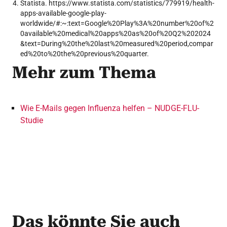
Statista. https://www.statista.com/statistics/779919/health-
apps-available-google-play-
worldwide/#:~:text=Google%20Play%3A%20number%20of%2
0available%20medical%20apps%20as%20of%20Q2%202024
&text=During%20the%20last%20measured%20period,compar
ed%20to%20the%20previous%20quarter.
Mehr zum Thema
Wie E-Mails gegen Influenza helfen – NUDGE-FLU-
Studie
Das könnte Sie auch