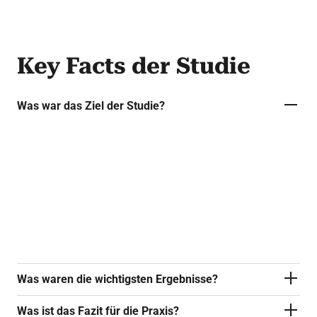
Key Facts der Studie
Was war das Ziel der Studie?
Die Studie untersuchte, ob der klinische Erfolg
gesteigert werden kann, wenn zusätzlich zur
PVI gezielt fibrotische Areale oder Regionen mit
niedriger elektrischer Spannung (low-voltage
areas) im Sinusrhythmus abladiert werden.
Was waren die wichtigsten Ergebnisse?
Was ist das Fazit für die Praxis?